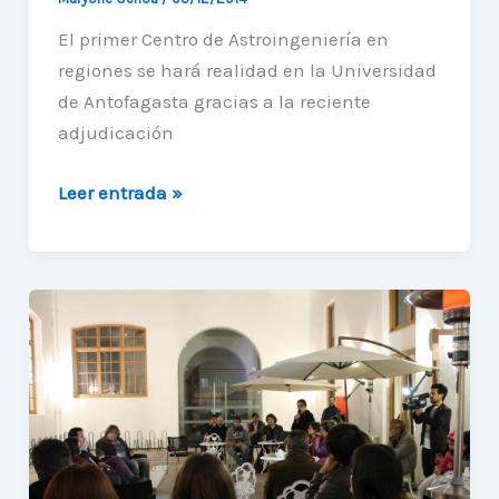
El primer Centro de Astroingeniería en
regiones se hará realidad en la Universidad
de Antofagasta gracias a la reciente
adjudicación
Centro
Leer entrada »
de
Astroingeniería
será
posible
gracias
a
fondos
QUIMAL