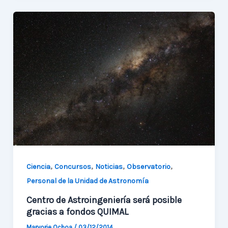
participación
de
UAUA
en
workshop
Chile-
China
2014
,
,
,
,
Ciencia
Concursos
Noticias
Observatorio
Personal de la Unidad de Astronomía
Centro de Astroingeniería será posible
gracias a fondos QUIMAL
Maryorie Ochoa
/
03/12/2014