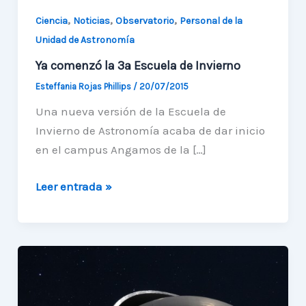
,
,
,
Ciencia
Noticias
Observatorio
Personal de la
Unidad de Astronomía
Ya comenzó la 3ª Escuela de Invierno
Esteffania Rojas Phillips
/
20/07/2015
Una nueva versión de la Escuela de
Invierno de Astronomía acaba de dar inicio
en el campus Angamos de la […]
Ya
Leer entrada »
comenzó
la
3ª
Escuela
de
Invierno