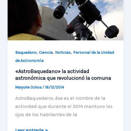
de
coordinadores
OAD
en
Sudáfrica
,
,
,
Baquedano
Ciencia
Noticias
Personal de la Unidad
de Astronomía
«AstroBaquedano» la actividad
astronómica que revolucionó la comuna
Maryorie Ochoa
/
18/12/2014
AstroBaquedano, ése es el nombre de la
actividad que durante el 2014 mantuvo los
ojos de los habitantes de la
«AstroBaquedano»
Leer entrada »