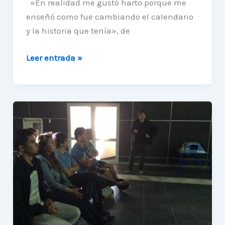
«En realidad me gustó harto porque me
enseñó como fue cambiando el calendario
y la historia que tenía», de
Alumnos
Leer entrada »
de
Baquedano
participaron
en
última
charla
2014