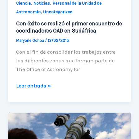
,
,
Ciencia
Noticias
Personal de la Unidad de
,
Astronomía
Uncategorized
Con éxito se realizó el primer encuentro de
coordinadores OAD en Sudáfrica
Maryorie Ochoa
/
13/02/2015
Con el fin de consolidar los trabajos entre
las diferentes zonas que forman parte de
The Office of Astronomy for
Con
Leer entrada »
éxito
se
realizó
el
primer
encuentro