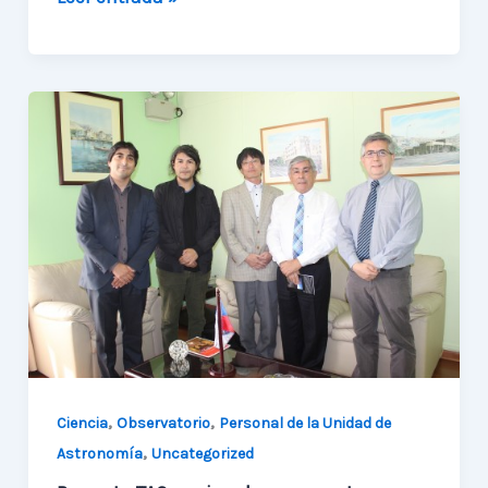
la
actividad
astronómica
que
revolucionó
la
comuna
,
,
Ciencia
Observatorio
Personal de la Unidad de
,
Astronomía
Uncategorized