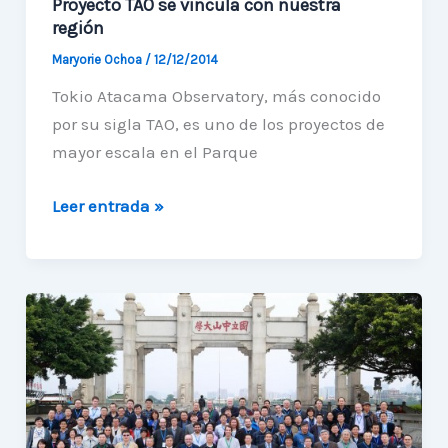
Proyecto TAO se vincula con nuestra
región
Maryorie Ochoa
/
12/12/2014
Tokio Atacama Observatory, más conocido
por su sigla TAO, es uno de los proyectos de
mayor escala en el Parque
Proyecto
Leer entrada »
TAO
se
vincula
con
nuestra
región