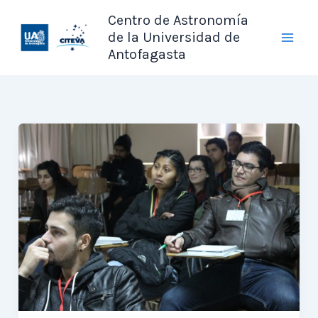
Ir
Centro de Astronomía
al
de la Universidad de
contenido
Antofagasta