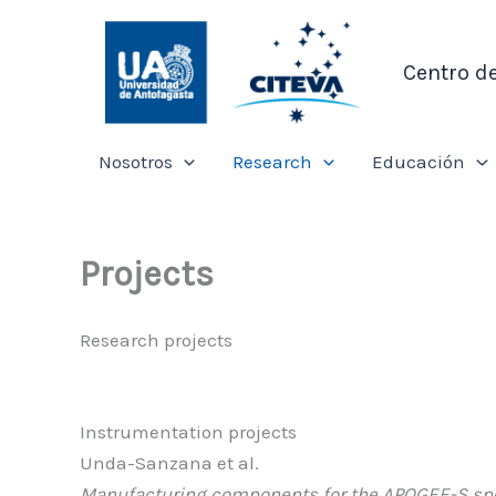
Ir
al
Centro d
contenido
Nosotros
Research
Educación
Projects
Research projects
Instrumentation projects
Unda-Sanzana et al.
Manufacturing components for the APOGEE-S spec