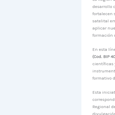
desarrollo 
fortalecen 
satelital e
aplicar nue
formación 
En esta lín
(Cod. BIP 
científicas
instrument
formativo d
Esta inicia
correspond
Regional d
divulgación