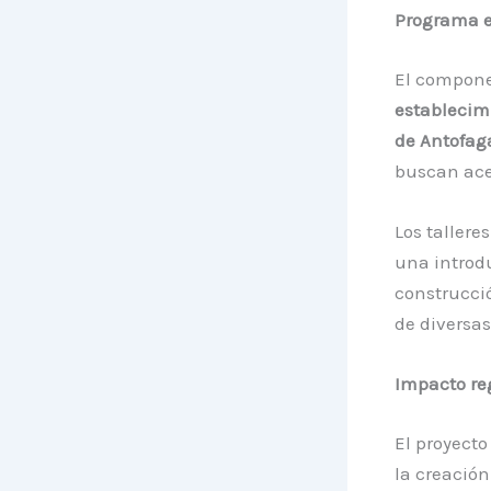
Programa e
El componen
establecim
de Antofag
buscan acer
Los tallere
una introdu
construcci
de diversas
Impacto re
El proyecto
la creación