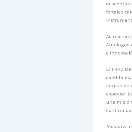
descentrali
fortalecimi
instrumenta
Asimismo, l
Antofagasta
e innovació
El FRPD sie
satelitales
formación d
espacial. L
una misión 
continuida
Iniciativa 