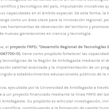
científico y tecnológico del país, impulsando iniciativas q
sus capacidades en el ámbito espacial. De esta forma, la 
merge como un área clave para la innovación regional, p
vas herramientas de observación del territorio y promover
de nuevas generaciones en ciencia y tecnología.
ea,
el
proyecto FRPD, “Desarrollo Regional de Tecnologías Sa
40067700-0)
, tiene como propósito fortalecer las capacidad
 y tecnológicas de la Región de Antofagasta mediante el de
ación satelital avanzada y la implementación de un pr
irigido a establecimientos educacionales públicos de la r
tiva,
ejecutada por la Universidad de Antofagasta a través
e a un
proyecto financiado mediante la línea FRPD del Go
e Antofagasta
. Su propósito es articular investigación, in
 científica, contribuyendo a la formación de capital hum