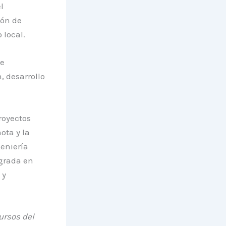
l
ión de
 local.
de
, desarrollo
royectos
ota y la
eniería
egrada en
 y
ursos del