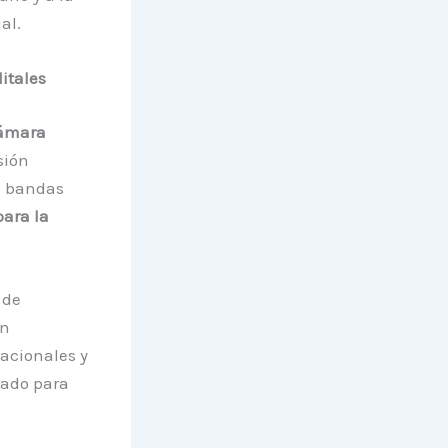
al.
itales
ámara
sión
s bandas
para la
 de
en
acionales y
rado para