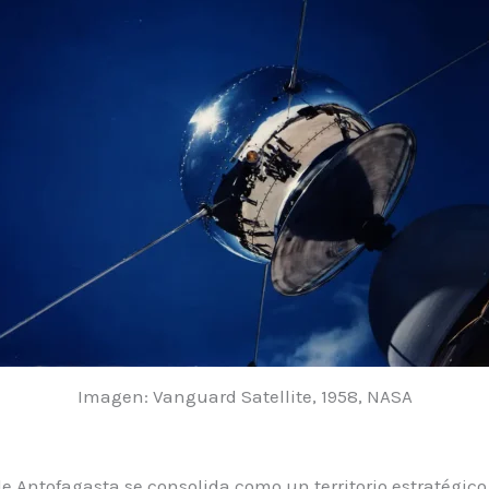
Imagen: Vanguard Satellite, 1958, NASA
e Antofagasta se consolida como un territorio estratégico