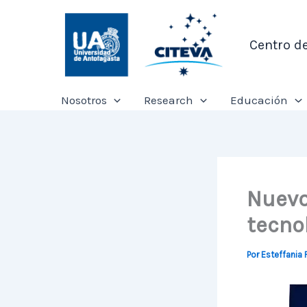
Ir
al
Centro d
contenido
Nosotros
Research
Educación
Nuevo
tecnol
Por
Esteffania 