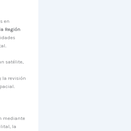
es en
la Región
vidades
al.
n satélite,
la revisión
pacial.
ón mediante
ital, la