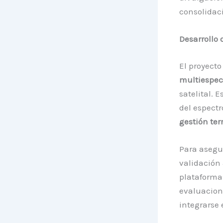
consolidac
Desarrollo 
El proyecto
multiespec
satelital. 
del espectr
gestión terr
Para asegu
validación 
plataformas
evaluacione
integrarse 