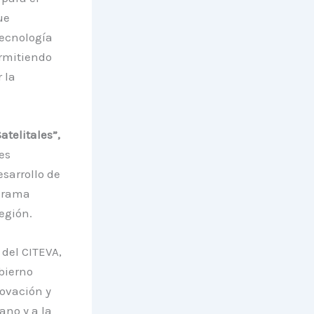
ue
tecnología
ermitiendo
 la
telitales”,
es
sarrollo de
ograma
egión.
 del CITEVA
,
bierno
novación y
ano y a la