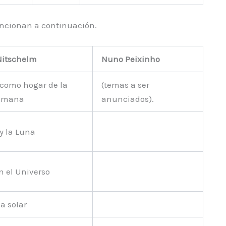
encionan a continuación.
Nitschelm
Nuno Peixinho
a como hogar de la
(temas a ser
humana
anunciados).
 y la Luna
n el Universo
a solar