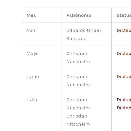
Mes
Astrónomo
Statu
Abril
Eduardo Unda-
Dicta
Sanzana
Mayo
Christian
Dicta
Nitschelm
Junio
Christian
Dicta
Nitschelm
Julio
Christian
Dicta
Nitschelm
Dicta
Christian
Nitschelm