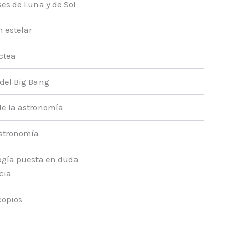
ses de Luna y de Sol
n estelar
áctea
 del Big Bang
 de la astronomía
astronomía
logía puesta en duda
cia
copios