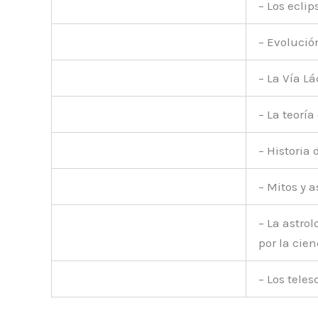
– Los eclip
– Evolució
– La Vía L
– La teoría
– Historia
– Mitos y 
– La astro
por la cien
– Los teles