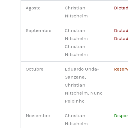
Agosto
Christian
Dicta
Nitschelm
Septiembre
Christian
Dicta
Nitschelm
Dicta
Christian
Nitschelm
Octubre
Eduardo Unda-
Reser
Sanzana,
Christian
Nitschelm, Nuno
Peixinho
Noviembre
Christian
Dispo
Nitschelm