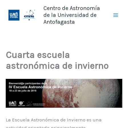
Ir
Centro de Astronomía
al
de la Universidad de
contenido
Antofagasta
Cuarta escuela
astronómica de invierno
La Escuela Astronómica de Invierno es una
actividad orientada principalmente