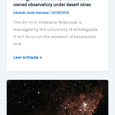
owned observatory under desert skies
Eduardo Unda-Sanzana
/
15/06/2015
The 24-inch Chakana Telescope is
managed by the University of Antofagasta.
It will focus on the research of exoplanets
and
First
Leer entrada »
light
in
Ckoirama,
Chilean
state-
owned
observatory
under