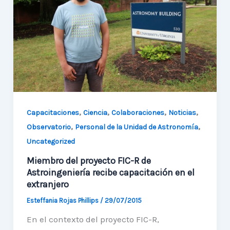
de
constitución
del
Nodo
Andino
,
,
,
,
Capacitaciones
Ciencia
Colaboraciones
Noticias
,
,
Observatorio
Personal de la Unidad de Astronomía
Uncategorized
Miembro del proyecto FIC-R de
Astroingeniería recibe capacitación en el
extranjero
Esteffania Rojas Phillips
/
29/07/2015
En el contexto del proyecto FIC-R,