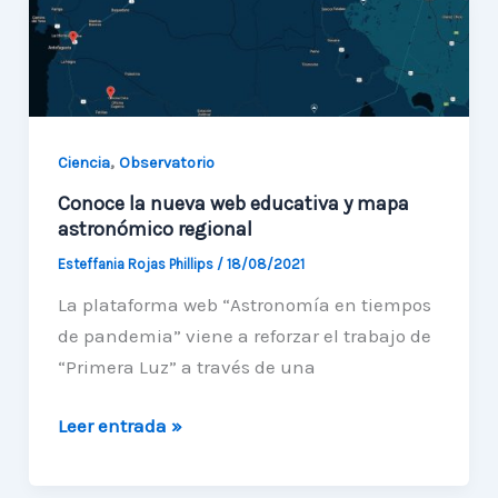
Bluewalker
3
,
Ciencia
Observatorio
Conoce la nueva web educativa y mapa
astronómico regional
Esteffania Rojas Phillips
/
18/08/2021
La plataforma web “Astronomía en tiempos
de pandemia” viene a reforzar el trabajo de
“Primera Luz” a través de una
Conoce
Leer entrada »
la
nueva