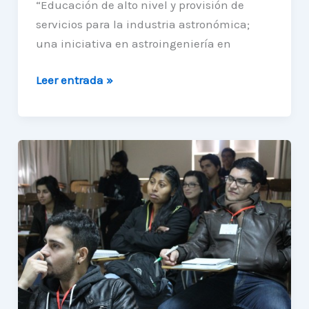
“Educación de alto nivel y provisión de
servicios para la industria astronómica;
una iniciativa en astroingeniería en
Miembro
Leer entrada »
del
proyecto
FIC-
R
de
Astroingeniería
recibe
capacitación
en
el
extranjero