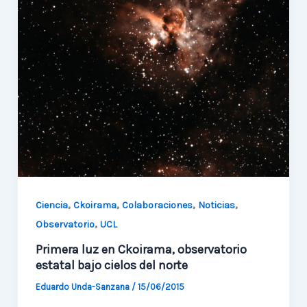
desert
skies
,
,
,
,
Ciencia
Ckoirama
Colaboraciones
Noticias
,
Observatorio
UCL
Primera luz en Ckoirama, observatorio
estatal bajo cielos del norte
Eduardo Unda-Sanzana
/
15/06/2015