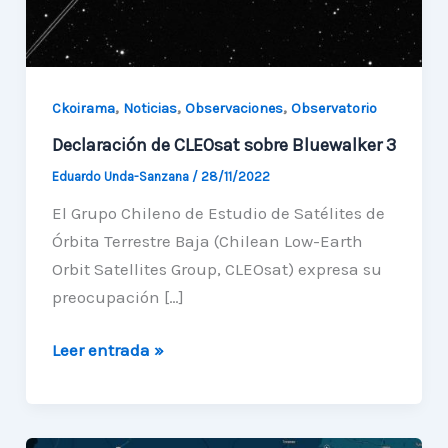
,
,
,
Ckoirama
Noticias
Observaciones
Observatorio
Declaración de CLEOsat sobre Bluewalker 3
Eduardo Unda-Sanzana
/
28/11/2022
El Grupo Chileno de Estudio de Satélites de
Órbita Terrestre Baja (Chilean Low-Earth
Orbit Satellites Group, CLEOsat) expresa su
preocupación […]
Declaración
Leer entrada »
de
CLEOsat
sobre