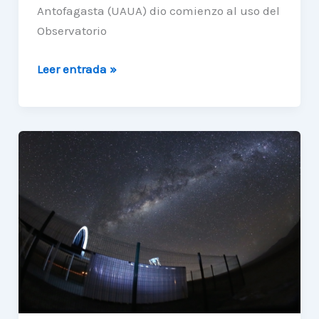
Antofagasta (UAUA) dio comienzo al uso del
Observatorio
UAUA
Leer entrada »
inicia
explotación
científica
del
Observatorio
Ckoirama