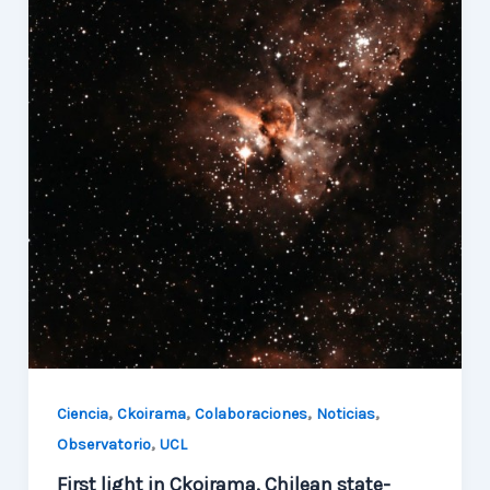
Invierno
,
,
,
,
Ciencia
Ckoirama
Colaboraciones
Noticias
,
Observatorio
UCL
First light in Ckoirama, Chilean state-