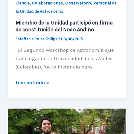
,
,
,
Hawaii
Ciencia
Colaboraciones
Observatorio
Personal de
la Unidad de Astronomía
Miembro de la Unidad participó en firma
de constitución del Nodo Andino
Esteffania Rojas Phillips
/
03/08/2015
El Segundo Workshop de Astronomía que
tuvo lugar en la Universidad de los Andes
(Colombia), fue la instancia para
Miembro
Leer entrada »
de
la
Unidad
participó
en
firma