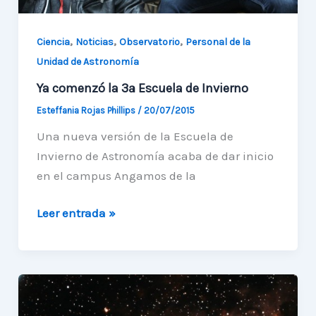
,
,
,
Ciencia
Noticias
Observatorio
Personal de la
Unidad de Astronomía
Ya comenzó la 3ª Escuela de Invierno
Esteffania Rojas Phillips
/
20/07/2015
Una nueva versión de la Escuela de
Invierno de Astronomía acaba de dar inicio
en el campus Angamos de la
Ya
Leer entrada »
comenzó
la
3ª
Escuela
de