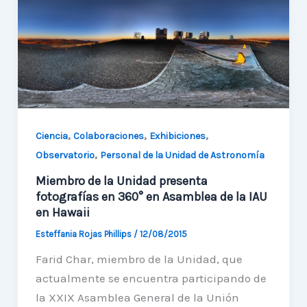
de
Unidad
de
Astronomía
y
Alianza
Francesa
,
,
,
Ciencia
Colaboraciones
Exhibiciones
,
Observatorio
Personal de la Unidad de Astronomía
Miembro de la Unidad presenta
fotografías en 360° en Asamblea de la IAU
en Hawaii
Esteffania Rojas Phillips
/
12/08/2015
Farid Char, miembro de la Unidad, que
actualmente se encuentra participando de
la XXIX Asamblea General de la Unión