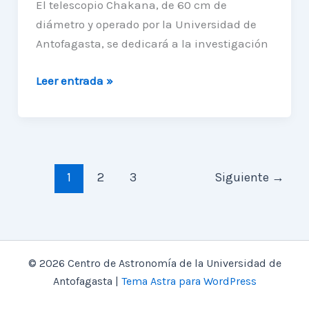
El telescopio Chakana, de 60 cm de
diámetro y operado por la Universidad de
Antofagasta, se dedicará a la investigación
Primera
Leer entrada »
luz
en
Ckoirama,
observatorio
estatal
1
2
3
Siguiente
→
bajo
cielos
del
norte
© 2026 Centro de Astronomía de la Universidad de
Antofagasta |
Tema Astra para WordPress