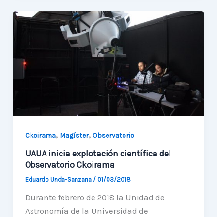
web
educativa
y
mapa
astronómico
regional
,
,
Ckoirama
Magíster
Observatorio
UAUA inicia explotación científica del
Observatorio Ckoirama
Eduardo Unda-Sanzana
/
01/03/2018
Durante febrero de 2018 la Unidad de
Astronomía de la Universidad de