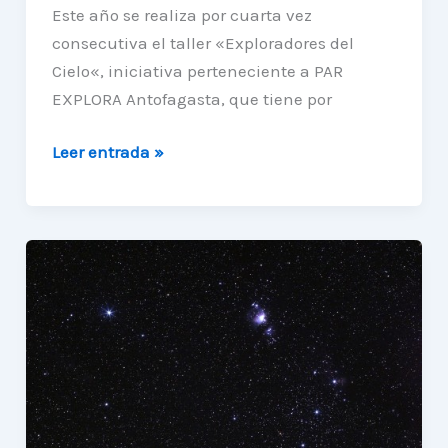
Este año se realiza por cuarta vez
consecutiva el taller «Exploradores del
Cielo«, iniciativa perteneciente a PAR
EXPLORA Antofagasta, que tiene por
La
Leer entrada »
Unidad
forma
parte
del
taller
«Exploradores
del
Cielo»