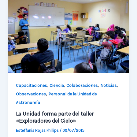
de
Astroingeniería
recibe
capacitación
en
el
extranjero
,
,
,
,
Capacitaciones
Ciencia
Colaboraciones
Noticias
,
Observaciones
Personal de la Unidad de
Astronomía
La Unidad forma parte del taller
«Exploradores del Cielo»
Esteffania Rojas Phillips
/
09/07/2015