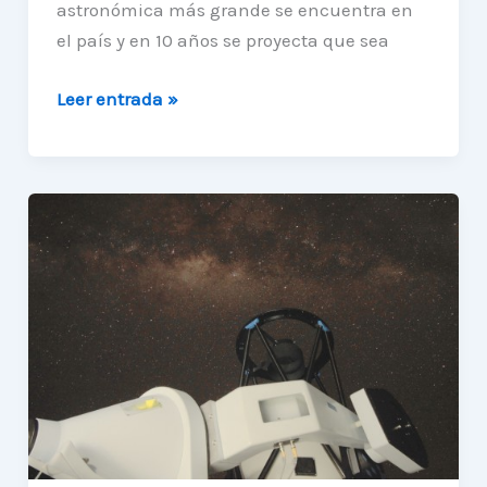
astronómica más grande se encuentra en
el país y en 10 años se proyecta que sea
Diplomado
Leer entrada »
de
Astroingeniería
se
impartirá
en
la
UA