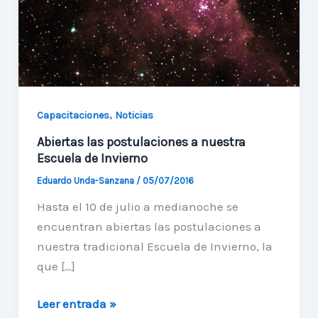
,
Capacitaciones
Noticias
Abiertas las postulaciones a nuestra
Escuela de Invierno
Eduardo Unda-Sanzana
/
05/07/2016
Hasta el 10 de julio a medianoche se
encuentran abiertas las postulaciones a
nuestra tradicional Escuela de Invierno, la
que […]
Abiertas
Leer entrada »