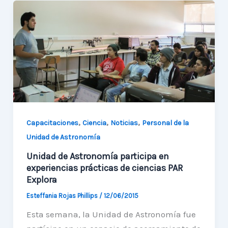
astros
con
los
astrónomos
de
UA
,
,
,
Capacitaciones
Ciencia
Noticias
Personal de la
Unidad de Astronomía
Unidad de Astronomía participa en
experiencias prácticas de ciencias PAR
Explora
Esteffania Rojas Phillips
/
12/06/2015
Esta semana, la Unidad de Astronomía fue