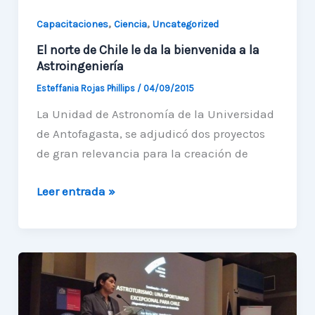
,
,
Capacitaciones
Ciencia
Uncategorized
El norte de Chile le da la bienvenida a la
Astroingeniería
Esteffania Rojas Phillips
/
04/09/2015
La Unidad de Astronomía de la Universidad
de Antofagasta, se adjudicó dos proyectos
de gran relevancia para la creación de
El
Leer entrada »
norte
de
Chile
le
da
la