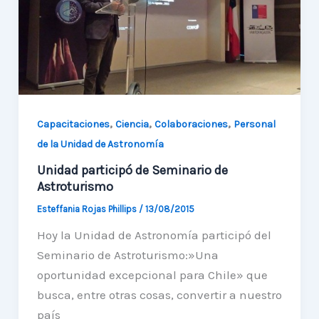
bienvenida
a
la
Astroingeniería
,
,
,
Capacitaciones
Ciencia
Colaboraciones
Personal
de la Unidad de Astronomía
Unidad participó de Seminario de
Astroturismo
Esteffania Rojas Phillips
/
13/08/2015
Hoy la Unidad de Astronomía participó del
Seminario de Astroturismo:»Una
oportunidad excepcional para Chile» que
busca, entre otras cosas, convertir a nuestro
país