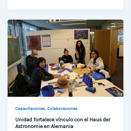
las
postulaciones
a
nuestra
Escuela
de
Invierno
,
Capacitaciones
Colaboraciones
Unidad fortalece vínculo con el Haus der
Astronomie en Alemania