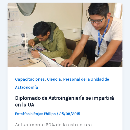
norte
y
las
necesidades
de
los
grandes
telescopios
,
,
Capacitaciones
Ciencia
Personal de la Unidad de
Astronomía
Diplomado de Astroingeniería se impartirá
en la UA
Esteffania Rojas Phillips
/
25/09/2015
Actualmente 50% de la estructura