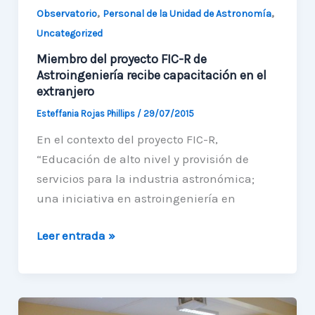
,
,
Observatorio
Personal de la Unidad de Astronomía
Uncategorized
Miembro del proyecto FIC-R de
Astroingeniería recibe capacitación en el
extranjero
Esteffania Rojas Phillips
/
29/07/2015
En el contexto del proyecto FIC-R,
“Educación de alto nivel y provisión de
servicios para la industria astronómica;
una iniciativa en astroingeniería en
Miembro
Leer entrada »
del
proyecto
FIC-
R