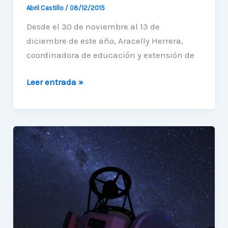
Abril Castillo
/
08/12/2015
Desde el 30 de noviembre al 13 de
diciembre de este año, Aracelly Herrera,
coordinadora de educación y extensión de
Unidad
Leer entrada »
fortalece
vínculo
con
el
Haus
der
Astronomie
en
Alemania