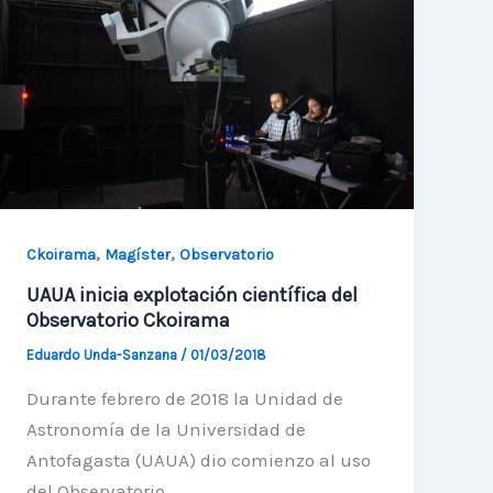
Astronomía
seleccionada
para
escuela
astronómica
,
,
Ckoirama
Magíster
Observatorio
UAUA inicia explotación científica del
Observatorio Ckoirama
Eduardo Unda-Sanzana
/
01/03/2018
Durante febrero de 2018 la Unidad de
Astronomía de la Universidad de
Antofagasta (UAUA) dio comienzo al uso
del Observatorio