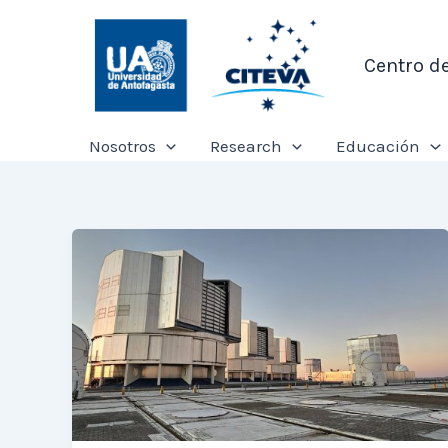
Ir
al
Centro d
contenido
Nosotros
Research
Educación