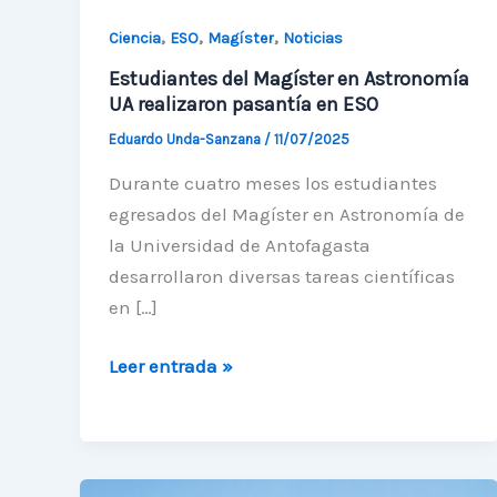
,
,
,
Ciencia
ESO
Magíster
Noticias
Estudiantes del Magíster en Astronomía
UA realizaron pasantía en ESO
Eduardo Unda-Sanzana
/
11/07/2025
Durante cuatro meses los estudiantes
egresados del Magíster en Astronomía de
la Universidad de Antofagasta
desarrollaron diversas tareas científicas
en […]
Estudiantes
Leer entrada »
del
Magíster
en
Astronomía