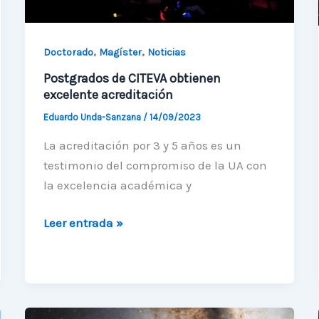
,
,
Doctorado
Magíster
Noticias
Postgrados de CITEVA obtienen
excelente acreditación
Eduardo Unda-Sanzana
/
14/09/2023
La acreditación por 3 y 5 años es un
testimonio del compromiso de la UA con
la excelencia académica y
Postgrados
Leer entrada »
de
CITEVA
obtienen
excelente