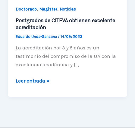
,
,
Doctorado
Magíster
Noticias
Postgrados de CITEVA obtienen excelente
acreditación
Eduardo Unda-Sanzana
/
14/09/2023
La acreditación por 3 y 5 años es un
testimonio del compromiso de la UA con la
excelencia académica y […]
Postgrados
Leer entrada »
de
CITEVA
obtienen
excelente
acreditación