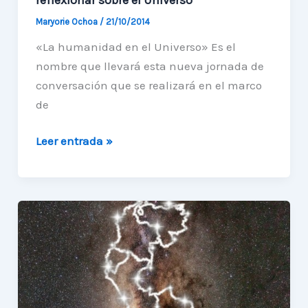
Maryorie Ochoa
/
21/10/2014
«La humanidad en el Universo» Es el
nombre que llevará esta nueva jornada de
conversación que se realizará en el marco
de
La
Leer entrada »
Unidad
de
Astronomía
te
invita
a
reflexionar
sobre