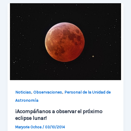
Nacional
de
la
Ciencia
y
Tecnología
,
,
Noticias
Observaciones
Personal de la Unidad de
Astronomía
¡Acompáñanos a observar el próximo
eclipse lunar!
Maryorie Ochoa
/
03/10/2014