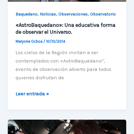
,
,
,
Baquedano
Noticias
Observaciones
Observatorio
«AstroBaquedano»: Una educativa forma
de observar el Universo.
Maryorie Ochoa
/
10/10/2014
Los cielos de la Región invitan a ser
contemplados con «AstroBaquedano”,
evento de observación abierto para todos
quienes disfrutan de
«AstroBaquedano»:
Leer entrada »
Una
educativa
forma
de