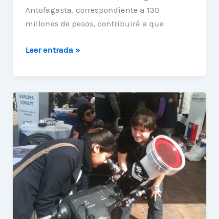
Antofagasta, correspondiente a 130
millones de pesos, contribuirá a que
130
Leer entrada »
millones
serán
destinados
para
capacitaciones
de
Astroingeniería