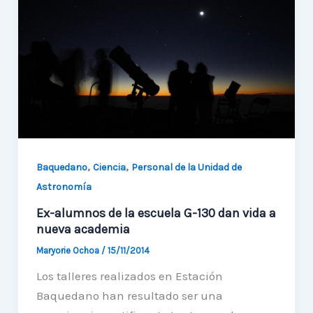
interesante
invitación
,
,
Baquedano
Ciencia
Personal de la Unidad de
Astronomía
Ex-alumnos de la escuela G-130 dan vida a
nueva academia
Maryorie Ochoa
/
15/11/2014
Los talleres realizados en Estación
Baquedano han resultado ser una