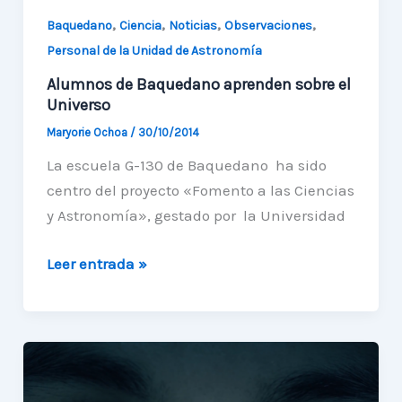
,
,
,
,
Baquedano
Ciencia
Noticias
Observaciones
Personal de la Unidad de Astronomía
Alumnos de Baquedano aprenden sobre el
Universo
Maryorie Ochoa
/
30/10/2014
La escuela G-130 de Baquedano ha sido
centro del proyecto «Fomento a las Ciencias
y Astronomía», gestado por la Universidad
Alumnos
Leer entrada »
de
Baquedano
aprenden
sobre
el