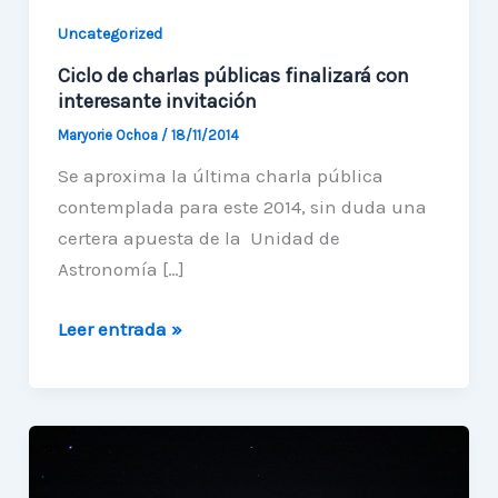
Uncategorized
Ciclo de charlas públicas finalizará con
interesante invitación
Maryorie Ochoa
/
18/11/2014
Se aproxima la última charla pública
contemplada para este 2014, sin duda una
certera apuesta de la Unidad de
Astronomía […]
Ciclo
Leer entrada »
de
charlas
públicas
finalizará
con