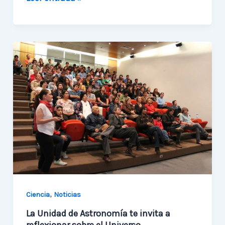
se
ha
puesto
en
marcha
el
proyecto
«Primera
Luz»
,
Ciencia
Noticias
La Unidad de Astronomía te invita a
reflexionar sobre el Universo