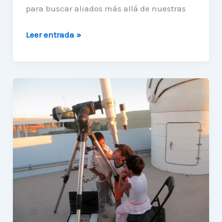
para buscar aliados más allá de nuestras
Nuevos
Leer entrada »
Fondos
para
nuestra
Unidad
de
Astronomía.