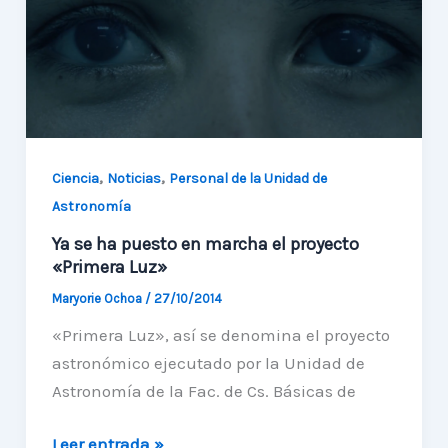
Universo
,
,
Ciencia
Noticias
Personal de la Unidad de
Astronomía
Ya se ha puesto en marcha el proyecto
«Primera Luz»
Maryorie Ochoa
/
27/10/2014
«Primera Luz», así se denomina el proyecto
astronómico ejecutado por la Unidad de
Astronomía de la Fac. de Cs. Básicas de
Ya
Leer entrada »