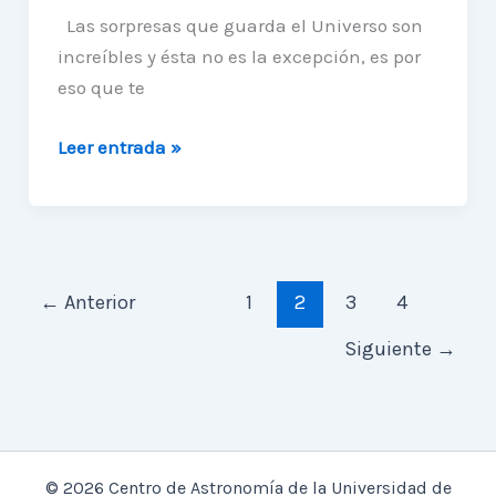
Las sorpresas que guarda el Universo son
increíbles y ésta no es la excepción, es por
eso que te
¡Acompáñanos
Leer entrada »
a
observar
el
próximo
eclipse
←
Anterior
1
2
3
4
lunar!
Siguiente
→
© 2026 Centro de Astronomía de la Universidad de