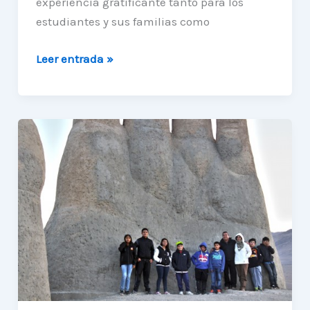
experiencia gratificante tanto para los
estudiantes y sus familias como
Ex-
Leer entrada »
alumnos
de
la
escuela
G-
130
dan
vida
a
nueva
academia