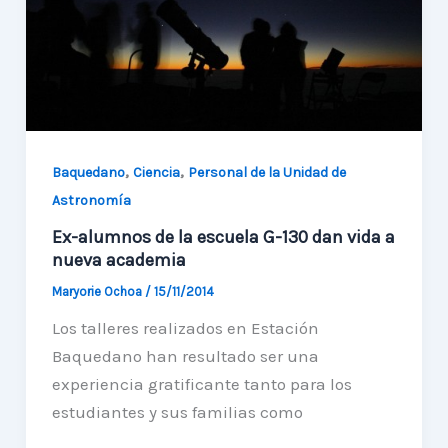
jornada
KIMLU
,
,
Baquedano
Ciencia
Personal de la Unidad de
Astronomía
Ex-alumnos de la escuela G-130 dan vida a
nueva academia
Maryorie Ochoa
/
15/11/2014
Los talleres realizados en Estación
Baquedano han resultado ser una
experiencia gratificante tanto para los
estudiantes y sus familias como