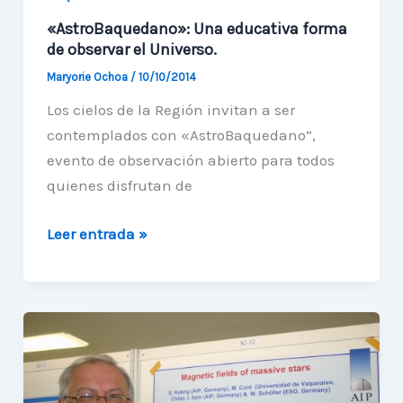
«AstroBaquedano»: Una educativa forma
de observar el Universo.
Maryorie Ochoa
/
10/10/2014
Los cielos de la Región invitan a ser
contemplados con «AstroBaquedano”,
evento de observación abierto para todos
quienes disfrutan de
«AstroBaquedano»:
Leer entrada »
Una
educativa
forma
de
observar
el