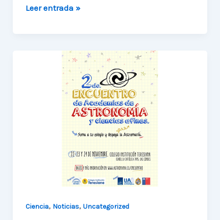
Astrometeorología:
Leer entrada »
conociendo
las
condiciones
atmosféricas
de
un
observatorio
astronómico
,
,
Ciencia
Noticias
Uncategorized