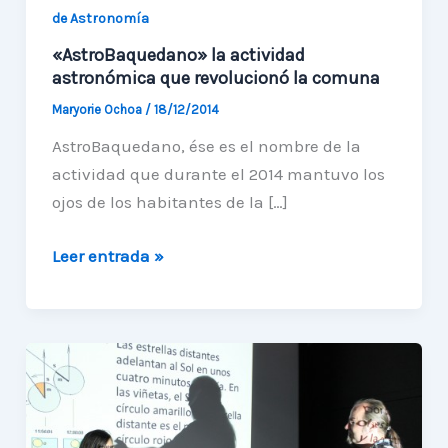
de Astronomía
«AstroBaquedano» la actividad
astronómica que revolucionó la comuna
Maryorie Ochoa
/
18/12/2014
AstroBaquedano, ése es el nombre de la
actividad que durante el 2014 mantuvo los
ojos de los habitantes de la […]
«AstroBaquedano»
Leer entrada »
la
actividad
astronómica
que
revolucionó
la