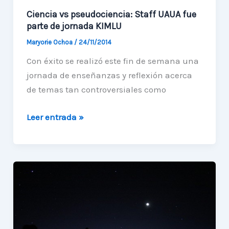
Ciencia vs pseudociencia: Staff UAUA fue
parte de jornada KIMLU
Maryorie Ochoa
/
24/11/2014
Con éxito se realizó este fin de semana una
jornada de enseñanzas y reflexión acerca
de temas tan controversiales como
Ciencia
Leer entrada »
vs
pseudociencia:
Staff
UAUA
fue
parte
de