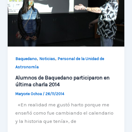
comuna
,
,
Baquedano
Noticias
Personal de la Unidad de
Astronomía
Alumnos de Baquedano participaron en
última charla 2014
Maryorie Ochoa
/
26/11/2014
«En realidad me gustó harto porque me
enseñó como fue cambiando el calendario
y la historia que tenía», de