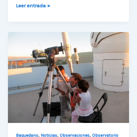
Ex-
Leer entrada »
alumnos
de
la
escuela
G-
130
dan
vida
a
nueva
academia
,
,
,
Baquedano
Noticias
Observaciones
Observatorio