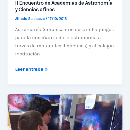
II Encuentro de Academias de Astronomía
y Ciencias afines
Alfredo Sanhueza
/
17/10/2013
Astromanía (empresa que desarrolla juegos
para la enseñanza de la astronomía a
través de materiales didácticos) y el colegio
Institución
II
Leer entrada »
Encuentro
de
Academias
de
Astronomía
y
Ciencias