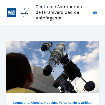
Ir
Centro de Astronomía
al
de la Universidad de
contenido
Antofagasta
,
,
,
Baquedano
Ciencia
Noticias
Personal de la Unidad