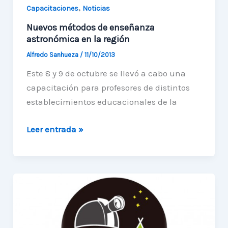
,
Capacitaciones
Noticias
Nuevos métodos de enseñanza
astronómica en la región
Alfredo Sanhueza
/
11/10/2013
Este 8 y 9 de octubre se llevó a cabo una
capacitación para profesores de distintos
establecimientos educacionales de la
Nuevos
Leer entrada »
métodos
de
enseñanza
astronómica
en
la