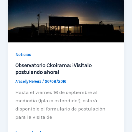
Week
en
China
2016
Noticias
Observatorio Ckoirama: ¡Visítalo
postulando ahora!
Aracelly Herrera
/
26/08/2016
Hasta el viernes 16 de septiembre al
mediodía (¡plazo extendido!), estará
disponible el formulario de postulación
para la visita de