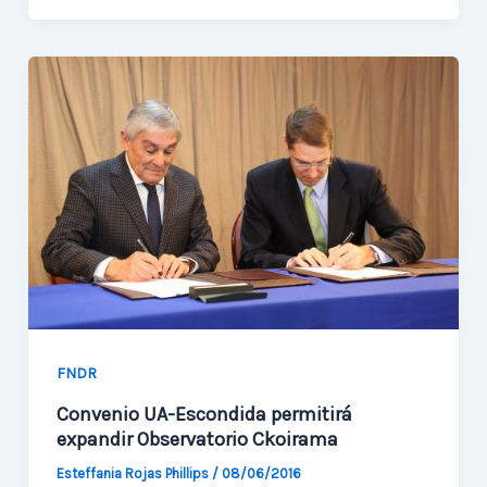
éxito
primer
Diplomado
de
Astroingeniería
de
la
Región
FNDR
Convenio UA-Escondida permitirá
expandir Observatorio Ckoirama
Esteffania Rojas Phillips
/
08/06/2016