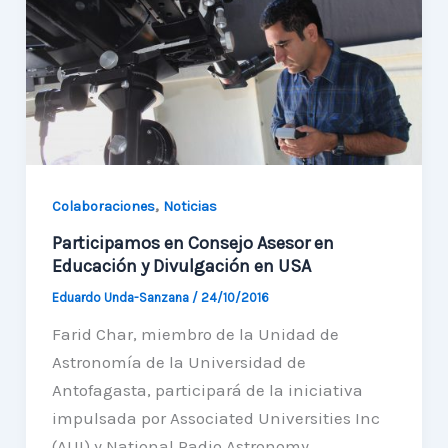
San
Pedro
de
Atacama
,
Colaboraciones
Noticias
Participamos en Consejo Asesor en
Educación y Divulgación en USA
Eduardo Unda-Sanzana
/
24/10/2016
Farid Char, miembro de la Unidad de
Astronomía de la Universidad de
Antofagasta, participará de la iniciativa
impulsada por Associated Universities Inc
(AUI) y National Radio Astronomy