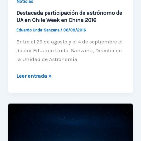
Noticias
Destacada participación de astrónomo de
UA en Chile Week en China 2016
Eduardo Unda-Sanzana
/
06/09/2016
Entre el 26 de agosto y el 4 de septiembre el
doctor Eduardo Unda-Sanzana, Director de
la Unidad de Astronomía
Destacada
Leer entrada »
participación
de
astrónomo
de
UA
en
Chile