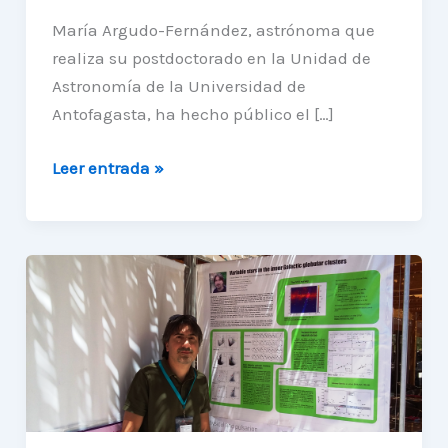
María Argudo-Fernández, astrónoma que
realiza su postdoctorado en la Unidad de
Astronomía de la Universidad de
Antofagasta, ha hecho público el […]
LSSGalPy:
Leer entrada »
Nuevo
software
para
visualizar
entorno
intergaláctico