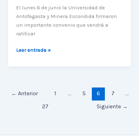
El lunes 6 de junio la Universidad de
Antofagasta y Minera Escondida firmaron
un importante convenio que vendrá a
ratificar
Convenio
Leer entrada »
UA-
Escondida
permitirá
expandir
Observatorio
←
Anterior
1
…
5
6
7
…
Ckoirama
27
Siguiente
→