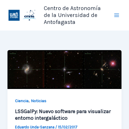
Ir
Centro de Astronomía
al
de la Universidad de
contenido
Antofagasta
,
Ciencia
Noticias
LSSGalPy: Nuevo software para visualizar
entorno intergaláctico
Eduardo Unda-Sanzana
/
15/02/2017