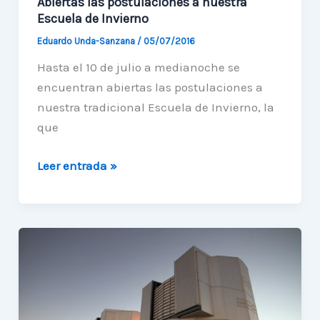
Abiertas las postulaciones a nuestra
Escuela de Invierno
Eduardo Unda-Sanzana
/
05/07/2016
Hasta el 10 de julio a medianoche se
encuentran abiertas las postulaciones a
nuestra tradicional Escuela de Invierno, la
que
Abiertas
Leer entrada »
las
postulaciones
a
nuestra
Escuela
de
Invierno