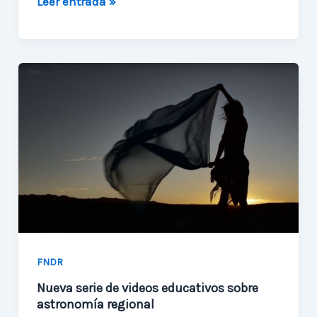
Observatorio
Leer entrada »
Ckoirama:
¡Visítalo
postulando
ahora!
FNDR
Nueva serie de videos educativos sobre
astronomía regional