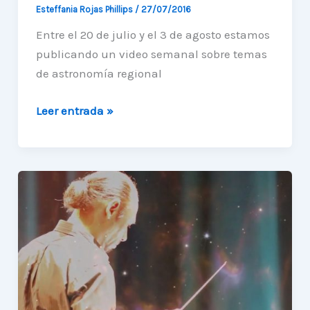
Esteffania Rojas Phillips
/
27/07/2016
Entre el 20 de julio y el 3 de agosto estamos
publicando un video semanal sobre temas
de astronomía regional
Nueva
Leer entrada »
serie
de
videos
educativos
sobre
astronomía
regional