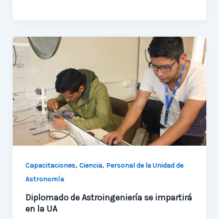
impulso
a
la
astroingeniería
en
UA
,
,
Capacitaciones
Ciencia
Personal de la Unidad de
Astronomía
Diplomado de Astroingeniería se impartirá
en la UA