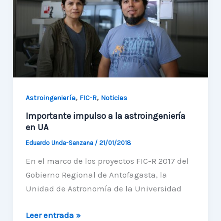
satelital
,
,
Astroingeniería
FIC-R
Noticias
Importante impulso a la astroingeniería
en UA
Eduardo Unda-Sanzana
/
21/01/2018
En el marco de los proyectos FIC-R 2017 del
Gobierno Regional de Antofagasta, la
Unidad de Astronomía de la Universidad
Importante
Leer entrada »