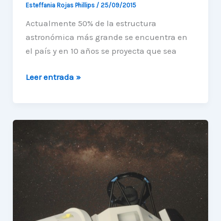
Esteffania Rojas Phillips
/
25/09/2015
Actualmente 50% de la estructura
astronómica más grande se encuentra en
el país y en 10 años se proyecta que sea
Diplomado
Leer entrada »
de
Astroingeniería
se
impartirá
en
la
UA