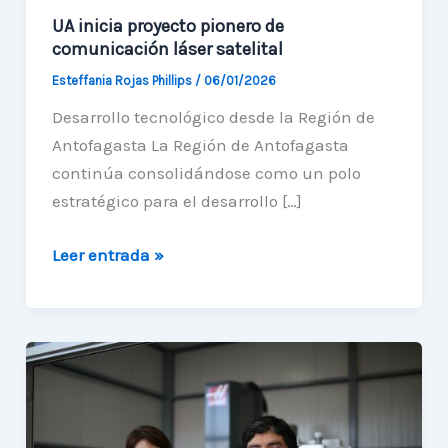
UA inicia proyecto pionero de
comunicación láser satelital
Esteffania Rojas Phillips
/
06/01/2026
Desarrollo tecnológico desde la Región de
Antofagasta La Región de Antofagasta
continúa consolidándose como un polo
estratégico para el desarrollo […]
UA
Leer entrada »
inicia
proyecto
pionero
de
comunicación
láser