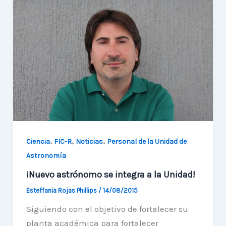
le
da
la
bienvenida
a
la
Astroingeniería
,
,
,
Ciencia
FIC-R
Noticias
Personal de la Unidad de
Astronomía
¡Nuevo astrónomo se integra a la Unidad!
Esteffania Rojas Phillips
/
14/08/2015
Siguiendo con el objetivo de fortalecer su
planta académica para fortalecer