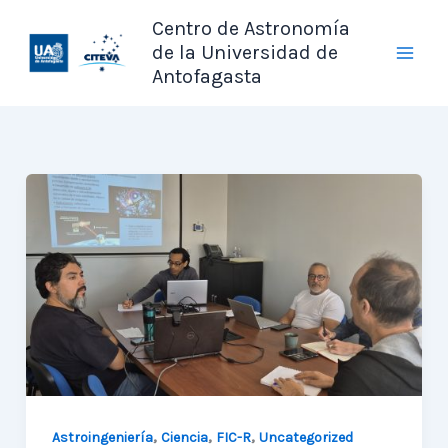
Ir
Centro de Astronomía
al
de la Universidad de
contenido
Antofagasta
,
,
,
Astroingeniería
Ciencia
FIC-R
Uncategorized