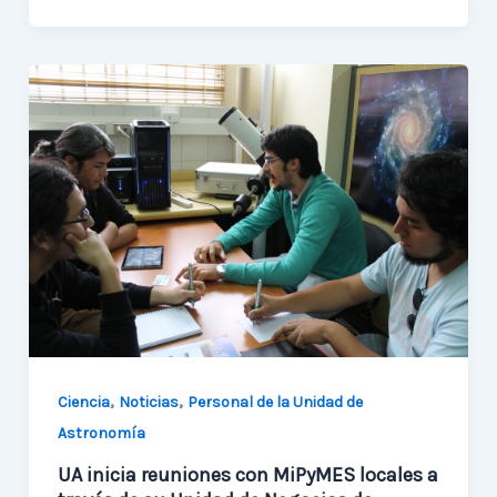
proyecto
FIC-
R
de
Astroingeniería
recibe
capacitación
en
el
extranjero
,
,
Ciencia
Noticias
Personal de la Unidad de
Astronomía
UA inicia reuniones con MiPyMES locales a