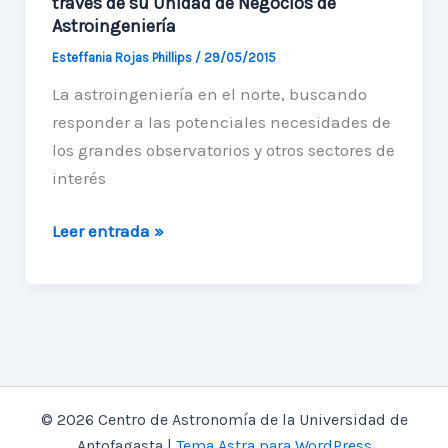
través de su Unidad de Negocios de
Astroingeniería
Esteffania Rojas Phillips
/
29/05/2015
La astroingeniería en el norte, buscando
responder a las potenciales necesidades de
los grandes observatorios y otros sectores de
interés
UA
Leer entrada »
inicia
reuniones
con
MiPyMES
locales
a
© 2026 Centro de Astronomía de la Universidad de
través
Antofagasta |
Tema Astra para WordPress