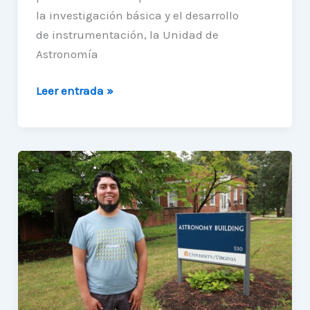
la investigación básica y el desarrollo
de instrumentación, la Unidad de
Astronomía
¡Nuevo
Leer entrada »
astrónomo
se
integra
a
la
Unidad!