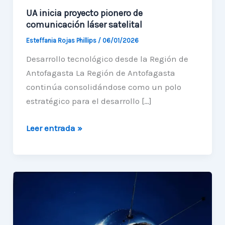
UA inicia proyecto pionero de
comunicación láser satelital
Esteffania Rojas Phillips
/
06/01/2026
Desarrollo tecnológico desde la Región de
Antofagasta La Región de Antofagasta
continúa consolidándose como un polo
estratégico para el desarrollo […]
UA
Leer entrada »
inicia
proyecto
pionero
de
comunicación
láser