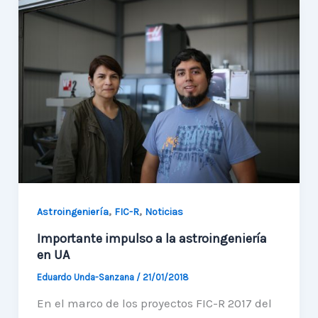
Antofagasta
,
,
Astroingeniería
FIC-R
Noticias
Importante impulso a la astroingeniería
en UA
Eduardo Unda-Sanzana
/
21/01/2018
En el marco de los proyectos FIC-R 2017 del