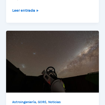
Nuevo
Leer entrada »
proyecto
regional
apuesta
por
la
tecnología
satelital
,
,
Astroingeniería
GORE
Noticias