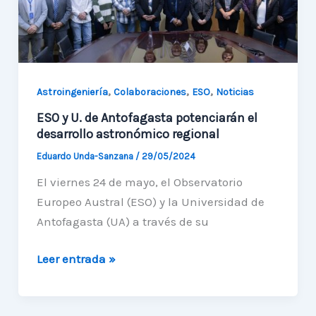
Astronomía
y
Ciencias
Espaciales
,
,
,
Astroingeniería
Colaboraciones
ESO
Noticias
ESO y U. de Antofagasta potenciarán el
desarrollo astronómico regional
Eduardo Unda-Sanzana
/
29/05/2024
El viernes 24 de mayo, el Observatorio
Europeo Austral (ESO) y la Universidad de
Antofagasta (UA) a través de su
ESO
Leer entrada »
y
U.