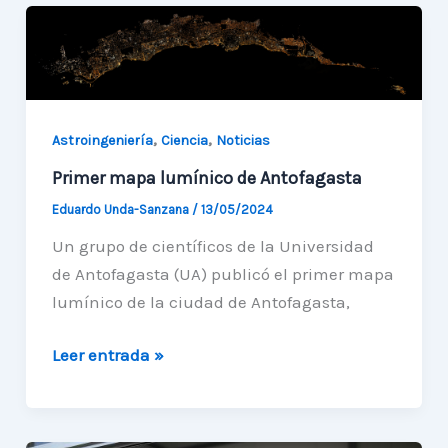
de
Antofagasta
potenciarán
el
desarrollo
,
,
Astroingeniería
Ciencia
Noticias
astronómico
regional
Primer mapa lumínico de Antofagasta
Eduardo Unda-Sanzana
/
13/05/2024
Un grupo de científicos de la Universidad
de Antofagasta (UA) publicó el primer mapa
lumínico de la ciudad de Antofagasta,
Primer
Leer entrada »
mapa
lumínico
de