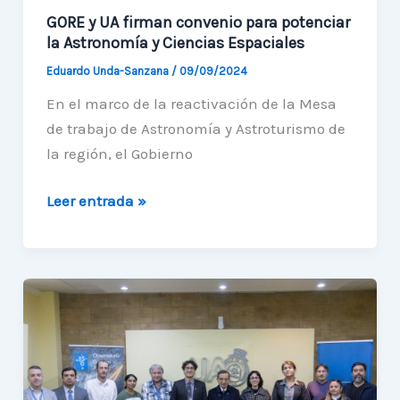
GORE y UA firman convenio para potenciar
la Astronomía y Ciencias Espaciales
Eduardo Unda-Sanzana
/
09/09/2024
En el marco de la reactivación de la Mesa
de trabajo de Astronomía y Astroturismo de
la región, el Gobierno
GORE
Leer entrada »
y
UA
firman
convenio
para
potenciar
la