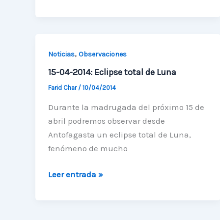
de
Astronomía
estuvo
presente
,
Noticias
Observaciones
en
15-04-2014: Eclipse total de Luna
FILZIC
2014
Farid Char
/
10/04/2014
Durante la madrugada del próximo 15 de
abril podremos observar desde
Antofagasta un eclipse total de Luna,
fenómeno de mucho
15-
Leer entrada »
04-
2014:
Eclipse