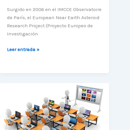
Surgido en 2006 en el IMCCE Observatoire
de París, el European Near Earth Asteroid
Research Project (Proyecto Europeo de
Investigación
Grupo
Leer entrada »
de
investigadores
que
incluye
a
UAUA
descubre
nuevo
Asteroide