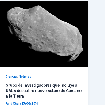
charla
sobre
la
búsqueda
de
vida
en
otros
planetas!
,
Ciencia
Noticias
Grupo de investigadores que incluye a
UAUA descubre nuevo Asteroide Cercano
a la Tierra
Farid Char
/
15/06/2014