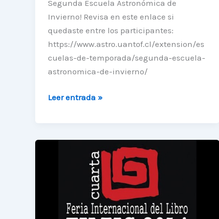
Segunda Escuela Astronómica de
Invierno! Revisa en este enlace si
quedaste entre los participantes:
https://www.astro.uantof.cl/extension/es
cuelas-de-temporada/segunda-escuela-
astronomica-de-invierno/
Ya
Leer entrada »
tenemos
seleccionados
para
la
2°
Escuela
Astronómica
de