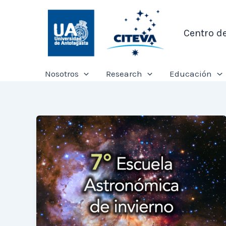
Ir
al
Centro d
contenido
Nosotros
Research
Educación