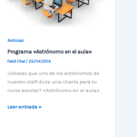
Cercano
a
la
Tierra
Noticias
Programa «Astrónomo en el aula»
Farid Char
/
22/04/2014
¿Deseas que uno de los astrónomos de
nuestro staff dicte una charla para tu
curso escolar? «Astrónomo en el aula»
Programa
Leer entrada »
«Astrónomo
en
el