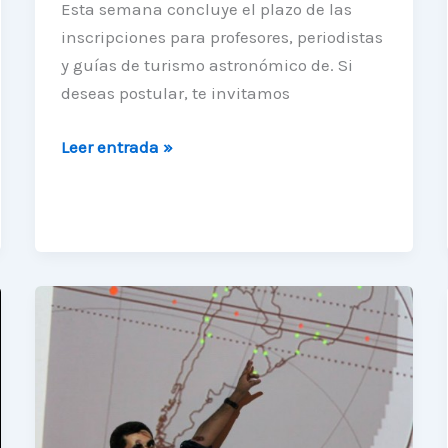
Esta semana concluye el plazo de las
inscripciones para profesores, periodistas
y guías de turismo astronómico de. Si
deseas postular, te invitamos
ÚLTIMA
Leer entrada »
SEMANA:
La
Unidad
te
invita
a
la
2°
Escuela
Astronómica