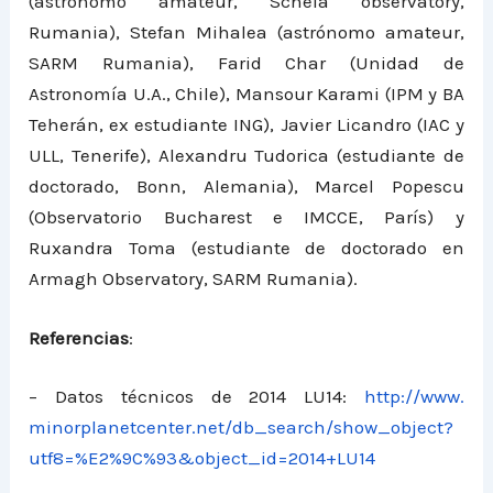
(astrónomo amateur, Schela observatory,
Rumania), Stefan Mihalea (astrónomo amateur,
SARM Rumania), Farid Char (Unidad de
Astronomía U.A., Chile), Mansour Karami (IPM y BA
Teherán, ex estudiante ING), Javier Licandro (IAC y
ULL, Tenerife), Alexandru Tudorica (estudiante de
doctorado, Bonn, Alemania), Marcel Popescu
(Observatorio Bucharest e IMCCE, París) y
Ruxandra Toma (estudiante de doctorado en
Armagh Observatory, SARM Rumania).
Referencias
:
– Datos técnicos de 2014 LU14:
http://www.
minorplanetcenter.net/db_
search/show_object?
utf8=%E2%
9C%93&object_id=2014+LU14