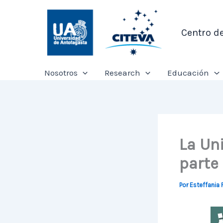
Ir
al
Centro d
contenido
Nosotros
Research
Educación
La Un
parte 
Por
Esteffania 