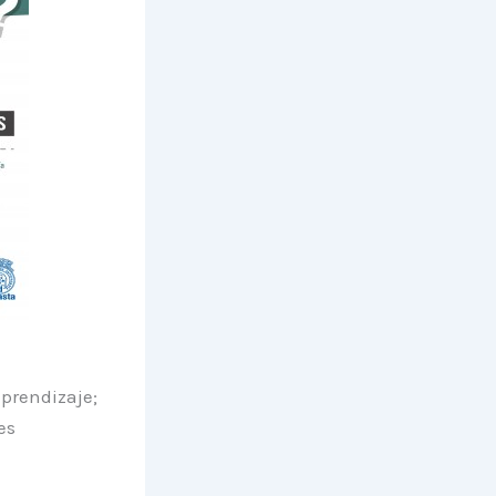
aprendizaje;
es