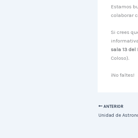
Estamos bu
colaborar c
Si crees qu
informativa
sala 13 del
Coloso).
¡No faltes!
ANTERIOR