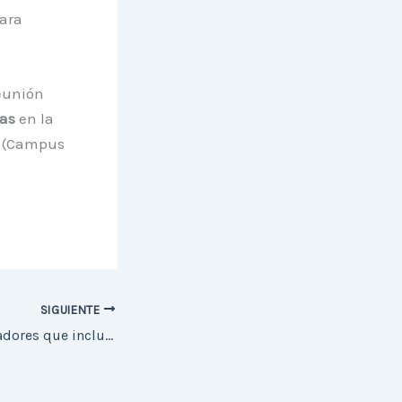
ara
reunión
ras
en la
(Campus
SIGUIENTE
Grupo de investigadores que incluye a UAUA descubre nuevo Asteroide Cercano a la Tierra