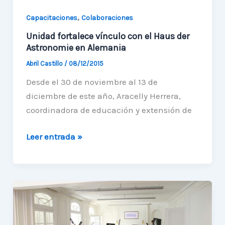
,
Capacitaciones
Colaboraciones
Unidad fortalece vínculo con el Haus der
Astronomie en Alemania
Abril Castillo
/
08/12/2015
Desde el 30 de noviembre al 13 de
diciembre de este año, Aracelly Herrera,
coordinadora de educación y extensión de
Unidad
Leer entrada »
fortalece
vínculo
con
el
Haus
der