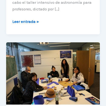
cabo el taller intensivo de astronomía para
profesores, dictado por […]
Finaliza
Leer entrada »
con
éxito
taller
intensivo
de
astronomía
para
profesores
de
la
Región