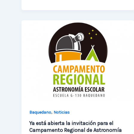
la
Semana
Nacional
de
la
Ciencia
y
Tecnología
,
Baquedano
Noticias
Ya está abierta la invitación para el
Campamento Regional de Astronomía