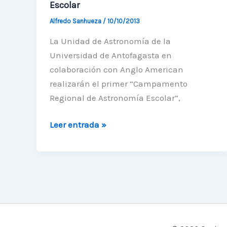
Escolar
Alfredo Sanhueza
/
10/10/2013
La Unidad de Astronomía de la
Universidad de Antofagasta en
colaboración con Anglo American
realizarán el primer “Campamento
Regional de Astronomía Escolar“,
Ya
Leer entrada »
está
abierta
la
invitación
para
el
Campamento