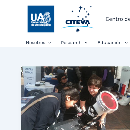
Ir
al
Centro d
contenido
Nosotros
Research
Educación