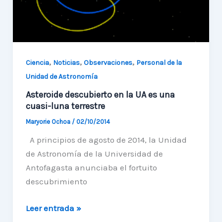
,
,
,
Ciencia
Noticias
Observaciones
Personal de la
Unidad de Astronomía
Asteroide descubierto en la UA es una
cuasi-luna terrestre
Maryorie Ochoa
/
02/10/2014
A principios de agosto de 2014, la Unidad
de Astronomía de la Universidad de
Antofagasta anunciaba el fortuito
descubrimiento
Asteroide
Leer entrada »
descubierto