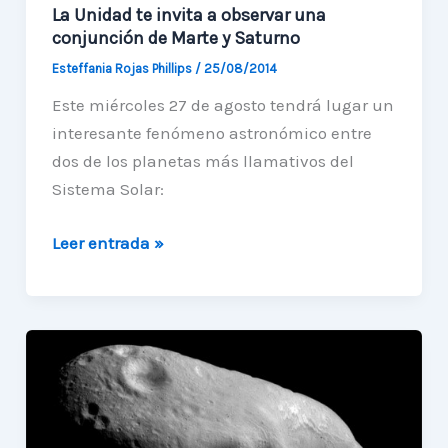
La Unidad te invita a observar una
conjunción de Marte y Saturno
Esteffania Rojas Phillips
/
25/08/2014
Este miércoles 27 de agosto tendrá lugar un
interesante fenómeno astronómico entre
dos de los planetas más llamativos del
Sistema Solar:
La
Leer entrada »
Unidad
te
invita
a
observar
una
conjunción