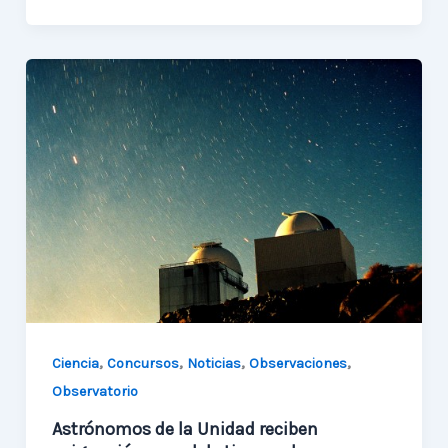
en
la
UA
es
una
cuasi-
luna
terrestre
,
,
,
,
Ciencia
Concursos
Noticias
Observaciones
Observatorio
Astrónomos de la Unidad reciben