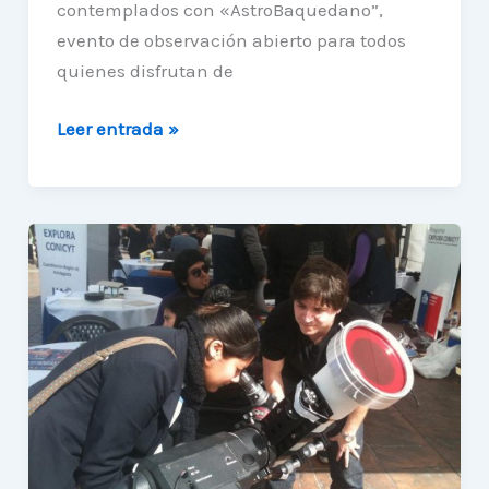
contemplados con «AstroBaquedano”,
evento de observación abierto para todos
quienes disfrutan de
«AstroBaquedano»:
Leer entrada »
Una
educativa
forma
de
observar
el
Universo.