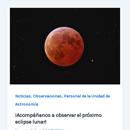
Nacional
de
la
Ciencia
y
Tecnología
,
,
Noticias
Observaciones
Personal de la Unidad de
Astronomía
¡Acompáñanos a observar el próximo
eclipse lunar!