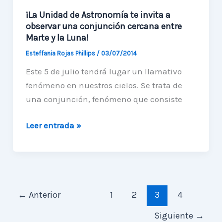
¡La Unidad de Astronomía te invita a
observar una conjunción cercana entre
Marte y la Luna!
Esteffania Rojas Phillips
/
03/07/2014
Este 5 de julio tendrá lugar un llamativo
fenómeno en nuestros cielos. Se trata de
una conjunción, fenómeno que consiste
¡La
Leer entrada »
Unidad
de
Astronomía
te
invita
←
Anterior
1
2
3
4
a
Siguiente
→