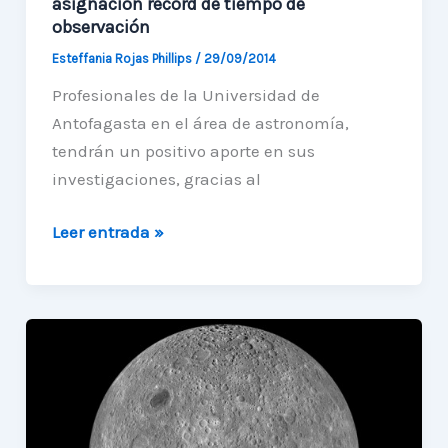
asignación record de tiempo de
observación
Esteffania Rojas Phillips
/
29/09/2014
Profesionales de la Universidad de
Antofagasta en el área de astronomía,
tendrán un positivo aporte en sus
investigaciones, gracias al
Astrónomos
Leer entrada »
de
la
Unidad
reciben
asignación
record
de