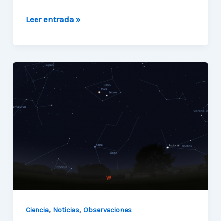
¡Te
Leer entrada »
invitamos
a
celebrar
a
nuestra
Luna
con
InOMN!
,
,
Ciencia
Noticias
Observaciones