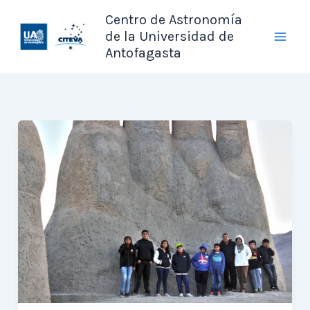
Ir
Centro de Astronomía
al
de la Universidad de
contenido
Antofagasta