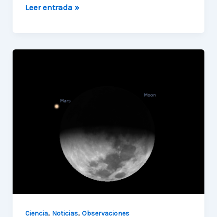
Integrante
Leer entrada »
de
staff
UAUA
descubre
nuevo
Asteroide
Cercano
a
la
Tierra
,
,
Ciencia
Noticias
Observaciones