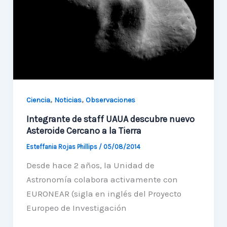
de
Marte
y
Saturno
,
,
Ciencia
Noticias
Observaciones
Integrante de staff UAUA descubre nuevo
Asteroide Cercano a la Tierra
Esteffania Rojas Phillips
/
05/08/2014
Desde hace 2 años, la Unidad de
Astronomía colabora activamente con
EURONEAR (sigla en inglés del Proyecto
Europeo de Investigación