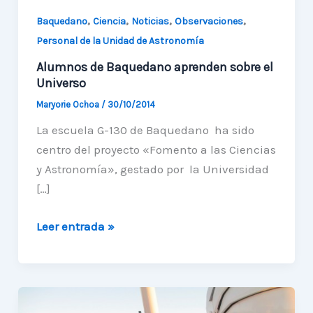
,
,
,
,
Baquedano
Ciencia
Noticias
Observaciones
Personal de la Unidad de Astronomía
Alumnos de Baquedano aprenden sobre el
Universo
Maryorie Ochoa
/
30/10/2014
La escuela G-130 de Baquedano ha sido
centro del proyecto «Fomento a las Ciencias
y Astronomía», gestado por la Universidad
[…]
Alumnos
Leer entrada »
de
Baquedano
aprenden
sobre