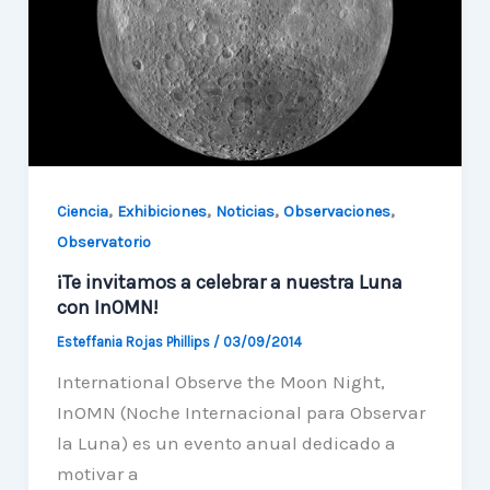
tiempo
de
observación
,
,
,
,
Ciencia
Exhibiciones
Noticias
Observaciones
Observatorio
¡Te invitamos a celebrar a nuestra Luna
con InOMN!
Esteffania Rojas Phillips
/
03/09/2014
International Observe the Moon Night,
InOMN (Noche Internacional para Observar
la Luna) es un evento anual dedicado a
motivar a