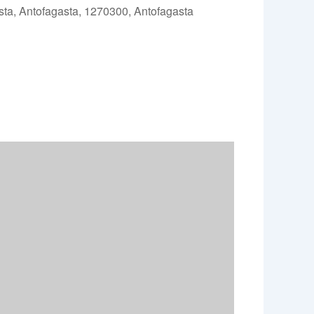
ta, Antofagasta, 1270300, Antofagasta
e 365
Outlook Live