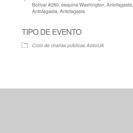
Bolívar #280, esquina Washington, Antofagasta,
Antofagasta, Antofagasta
TIPO DE EVENTO
Calendar
iCalendar
Offic
Ciclo de charlas públicas AstroUA