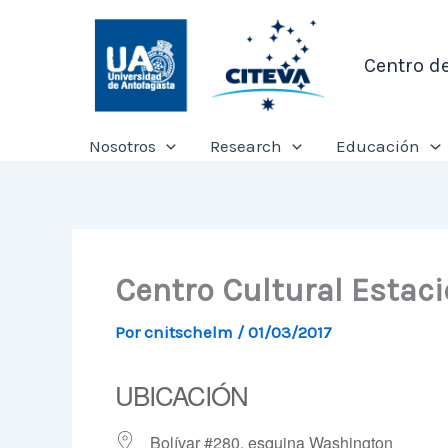
Ir
al
Centro d
contenido
Nosotros
Research
Educación
Centro Cultural Estac
Por
cnitschelm
/
01/03/2017
UBICACIÓN
Bolívar #280, esquina Washington