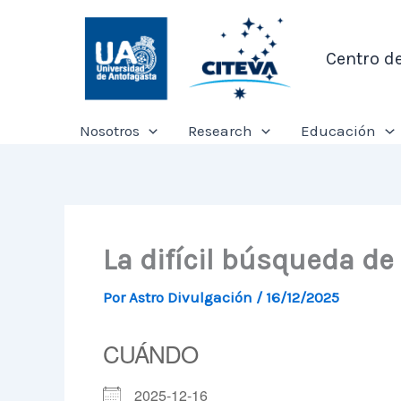
Ir
al
Centro d
contenido
Nosotros
Research
Educación
La difícil búsqueda de 
Por
Astro Divulgación
/
16/12/2025
CUÁNDO
2025-12-16