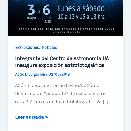
,
Exhibiciones
Noticias
Integrante del Centro de Astronomía UA
inaugura exposición astrofotográfica
Astro Divulgación
/
02/05/2018
¿Cómo capturar las estrellas? ¿Cómo
llevarme un “pedacito” de ese cielo a mi
casa? A través de la astrofotografía. Si […]
Integrante
Leer entrada »
del