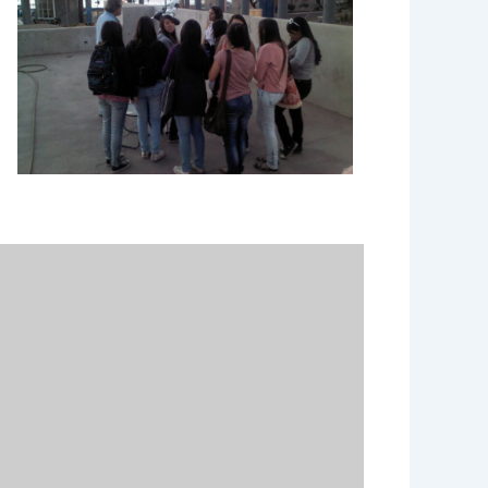
e 365
Outlook Live