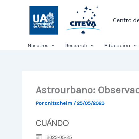
Ir
al
Centro d
contenido
Nosotros
Research
Educación
Astrourbano: Observac
Por
cnitschelm
/
25/05/2023
CUÁNDO
2023-05-25