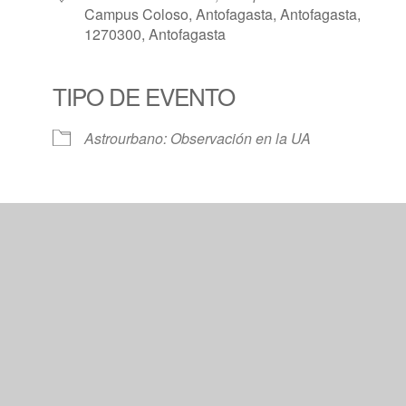
Campus Coloso, Antofagasta, Antofagasta,
1270300, Antofagasta
TIPO DE EVENTO
Calendar
iCalendar
Offic
Astrourbano: Observación en la UA