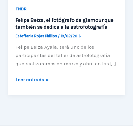
FNDR
Felipe Beiza, el fotógrafo de glamour que
también se dedica a la astrofotografía
Esteffania Rojas Phillips
/
19/02/2016
Felipe Beiza Ayala, será uno de los
participantes del taller de astrofotografía
que realizaremos en marzo y abril en las […]
Felipe
Leer entrada »
Beiza,
el
fotógrafo
de
glamour
que