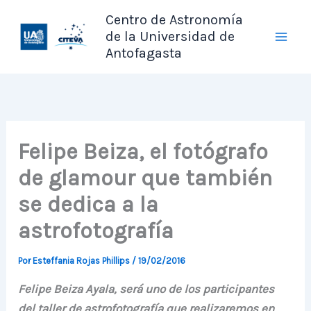
Ir
Centro de Astronomía
al
de la Universidad de
contenido
Antofagasta
Felipe Beiza, el fotógrafo
de glamour que también
se dedica a la
astrofotografía
Por
Esteffania Rojas Phillips
/
19/02/2016
Felipe Beiza Ayala, será uno de los participantes
del taller de astrofotografía que realizaremos en