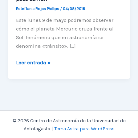
Esteffania Rojas Phillips
/
04/05/2016
Este lunes 9 de mayo podremos observar
cómo el planeta Mercurio cruza frente al
Sol, fenómeno que en astronomía se
denomina «tránsito». […]
«Tránsito
Leer entrada »
de
Mercurio»,
un
fenómeno
poco
común
© 2026 Centro de Astronomía de la Universidad de
Antofagasta |
Tema Astra para WordPress