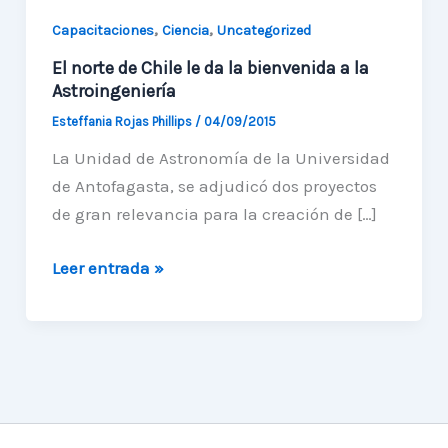
,
,
Capacitaciones
Ciencia
Uncategorized
El norte de Chile le da la bienvenida a la
Astroingeniería
Esteffania Rojas Phillips
/
04/09/2015
La Unidad de Astronomía de la Universidad
de Antofagasta, se adjudicó dos proyectos
de gran relevancia para la creación de […]
El
Leer entrada »
norte
de
Chile
le
da
la