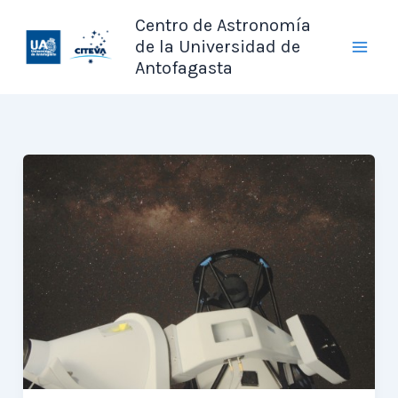
Ir
Centro de Astronomía
al
de la Universidad de
contenido
Antofagasta