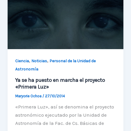
gracias
a
fondos
QUIMAL
,
,
Ciencia
Noticias
Personal de la Unidad de
Astronomía
Ya se ha puesto en marcha el proyecto
«Primera Luz»
Maryorie Ochoa
/
27/10/2014
«Primera Luz», así se denomina el proyecto
astronómico ejecutado por la Unidad de
Astronomía de la Fac. de Cs. Básicas de