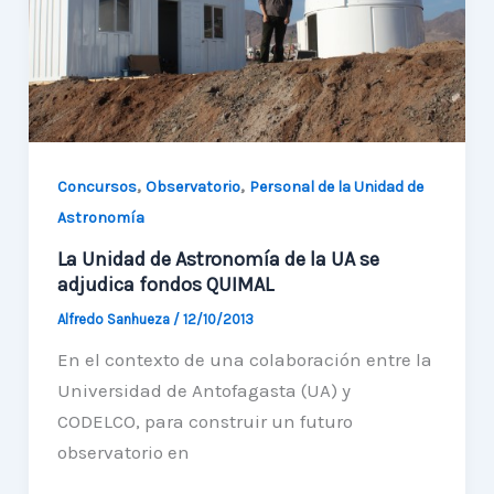
desarrollo
astronómico
de
la
región
,
,
Concursos
Observatorio
Personal de la Unidad de
Astronomía
La Unidad de Astronomía de la UA se
adjudica fondos QUIMAL
Alfredo Sanhueza
/
12/10/2013
En el contexto de una colaboración entre la
Universidad de Antofagasta (UA) y
CODELCO, para construir un futuro
observatorio en