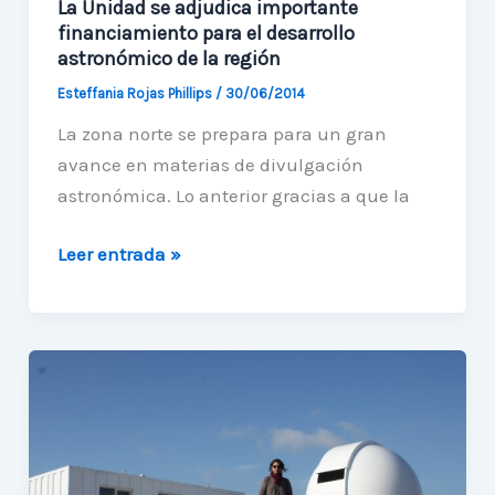
La Unidad se adjudica importante
financiamiento para el desarrollo
astronómico de la región
Esteffania Rojas Phillips
/
30/06/2014
La zona norte se prepara para un gran
avance en materias de divulgación
astronómica. Lo anterior gracias a que la
La
Leer entrada »
Unidad
se
adjudica
importante
financiamiento
para
el