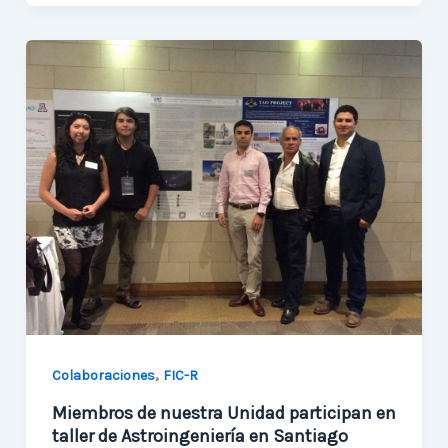
para
Diplomado
de
Astroingeniería
,
Colaboraciones
FIC-R
Miembros de nuestra Unidad participan en
taller de Astroingeniería en Santiago