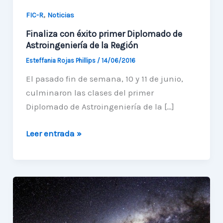
,
FIC-R
Noticias
Finaliza con éxito primer Diplomado de
Astroingeniería de la Región
Esteffania Rojas Phillips
/
14/06/2016
El pasado fin de semana, 10 y 11 de junio,
culminaron las clases del primer
Diplomado de Astroingeniería de la […]
Finaliza
Leer entrada »
con
éxito
primer
Diplomado
de
Astroingeniería