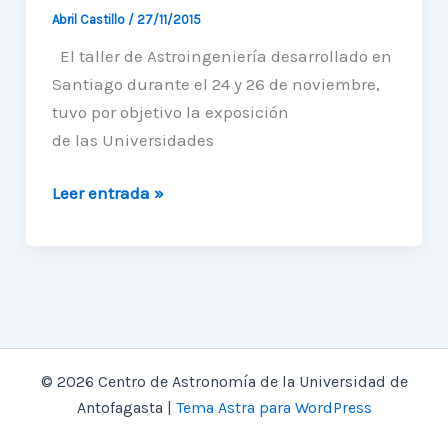
Abril Castillo
/
27/11/2015
El taller de Astroingeniería desarrollado en
Santiago durante el 24 y 26 de noviembre,
tuvo por objetivo la exposición
de las Universidades
Miembros
Leer entrada »
de
nuestra
Unidad
participan
en
taller
© 2026 Centro de Astronomía de la Universidad de
de
Antofagasta |
Tema Astra para WordPress
Astroingeniería
en