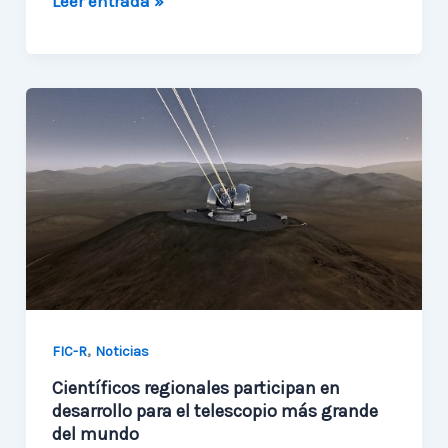
Leer entrada »
de
Astroingeniería
¡Ya
comenzamos!
,
FIC-R
Noticias
Científicos regionales participan en
desarrollo para el telescopio más grande
del mundo