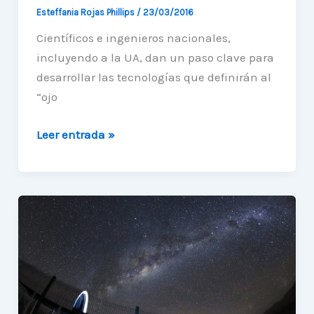
Esteffania Rojas Phillips
/
23/03/2016
Científicos e ingenieros nacionales,
incluyendo a la UA, dan un paso clave para
desarrollar las tecnologías que definirán al
“ojo
Científicos
Leer entrada »
regionales
participan
en
desarrollo
para
el
telescopio
más
grande