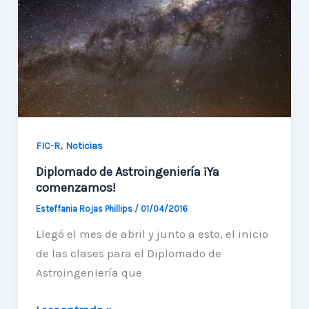
de
la
Región
,
FIC-R
Noticias
Diplomado de Astroingeniería ¡Ya
comenzamos!
Esteffania Rojas Phillips
/
01/04/2016
Llegó el mes de abril y junto a esto, el inicio
de las clases para el Diplomado de
Astroingeniería que
Diplomado