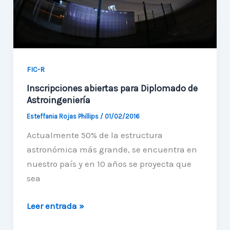
del
mundo
FIC-R
Inscripciones abiertas para Diplomado de
Astroingeniería
Esteffania Rojas Phillips
/
01/02/2016
Actualmente 50% de la estructura
astronómica más grande, se encuentra en
nuestro país y en 10 años se proyecta que
sea
Inscripciones
Leer entrada »
abiertas