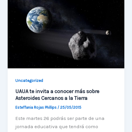
del
taller
«Exploradores
del
Cielo»
Uncategorized
UAUA te invita a conocer más sobre
Asteroides Cercanos a la Tierra
Esteffania Rojas Phillips
/
25/05/2015
Este martes 26 podrás ser parte de una
jornada educativa que tendrá como