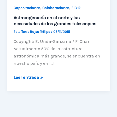
,
,
Capacitaciones
Colaboraciones
FIC-R
Astroingeniería en el norte y las
necesidades de los grandes telescopios
Esteffania Rojas Phillips
/
05/11/2015
Copyright: E. Unda-Sanzana / F. Char
Actualmente 50% de la estructura
astronómica más grande, se encuentra en
nuestro país y en […]
Astroingeniería
Leer entrada »
en
el
norte
y
las