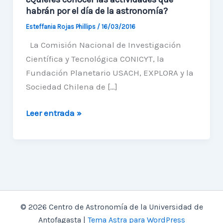
habrán por el día de la astronomía?
Esteffania Rojas Phillips
/
16/03/2016
La Comisión Nacional de Investigación
Científica y Tecnológica CONICYT, la
Fundación Planetario USACH, EXPLORA y la
Sociedad Chilena de […]
¿Quieres
Leer entrada »
conocer
las
actividades
que
habrán
por
© 2026 Centro de Astronomía de la Universidad de
el
Antofagasta |
Tema Astra para WordPress