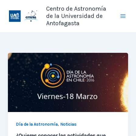
Ir
Centro de Astronomía
al
de la Universidad de
contenido
Antofagasta
,
Día de la Astronomía
Noticias
¿Quieres conocer las actividades que