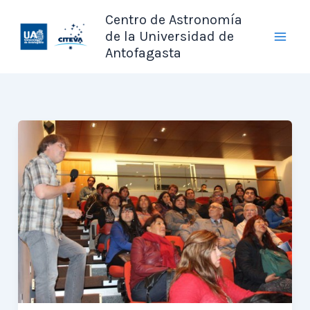
Ir
Centro de Astronomía
al
de la Universidad de
contenido
Antofagasta