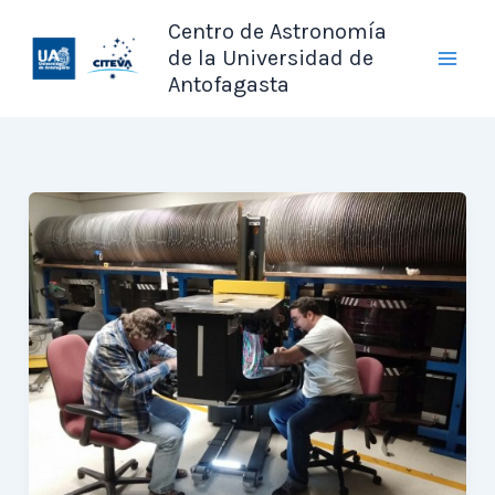
Ir
Centro de Astronomía
al
de la Universidad de
contenido
Antofagasta