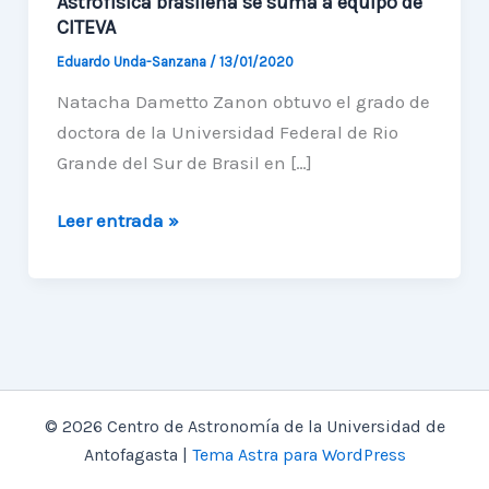
Astrofísica brasileña se suma a equipo de
CITEVA
Eduardo Unda-Sanzana
/
13/01/2020
Natacha Dametto Zanon obtuvo el grado de
doctora de la Universidad Federal de Rio
Grande del Sur de Brasil en […]
Astrofísica
Leer entrada »
brasileña
se
suma
a
equipo
de
© 2026 Centro de Astronomía de la Universidad de
CITEVA
Antofagasta |
Tema Astra para WordPress