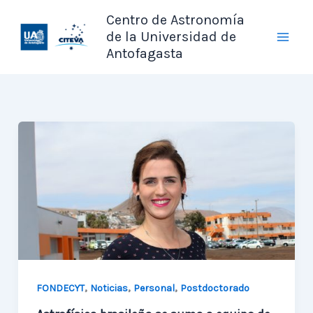
Ir
Centro de Astronomía
al
de la Universidad de
contenido
Antofagasta
,
,
,
FONDECYT
Noticias
Personal
Postdoctorado