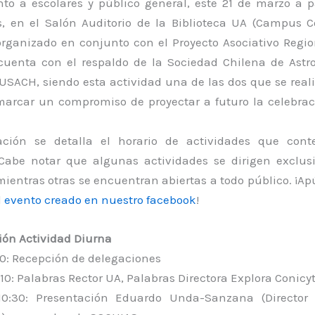
nto a escolares y público general, este 21 de marzo a p
s, en el Salón Auditorio de la Biblioteca UA (Campus Co
organizado en conjunto con el Proyecto Asociativo Regio
 cuenta con el respaldo de la Sociedad Chilena de Astr
USACH, siendo esta actividad una de las dos que se real
marcar un compromiso de proyectar a futuro la celebrac
ación se detalla el horario de actividades que cont
 Cabe notar que algunas actividades se dirigen exclu
mientras otras se encuentran abiertas a todo público. ¡A
l
evento creado en nuestro facebook
!
ón Actividad Diurna
00: Recepción de delegaciones
0:10: Palabras Rector UA, Palabras Directora Explora Conicy
 10:30: Presentación Eduardo Unda-Sanzana (Director