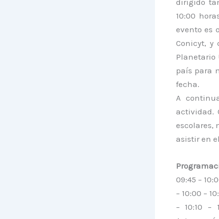
dirigido ta
10:00 hora
evento es 
Conicyt, y
Planetario 
país para 
fecha.
A continu
actividad.
escolares, 
asistir en e
Programaci
09:45 – 10:
– 10:00 – 1
– 10:10 –