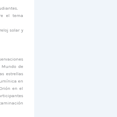
tudiantes.
bre el tema
eloj solar y
bservaciones
l Mundo de
s estrellas
lumínica en
Orión en el
rticipantes
ntaminación