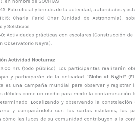
), en nombre de SOCHIAS
:45: Foto oficial y brindis de la actividad, autoridades y es
11:15: Charla Farid Char (Unidad de Astronomía), so
 y Solsticios
2:30: Actividades prácticas con escolares (Construcción de r
n Observatorio Nayra).
ón Actividad Nocturna:
2:00 hrs (todo público): Los participantes realizarán o
opio y participarán de la actividad “
Globe at Night
” (E
ta es una campaña mundial para observar y registrar la
ás débiles como un medio para medir la contaminación 
eterminado. Localizando y observando la constelación 
urno y comparándolo con las cartas estelares, los pa
 cómo las luces de su comunidad contribuyen a la co