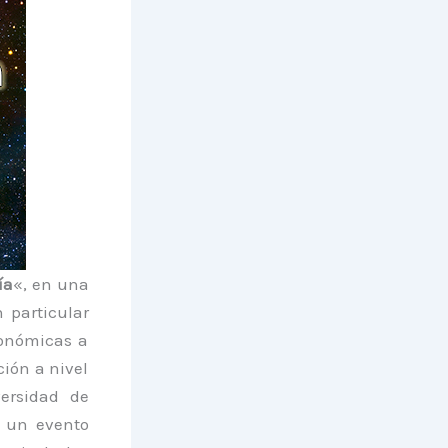
ía
«, en una
n particular
ronómicas a
ción a nivel
ersidad de
e un evento