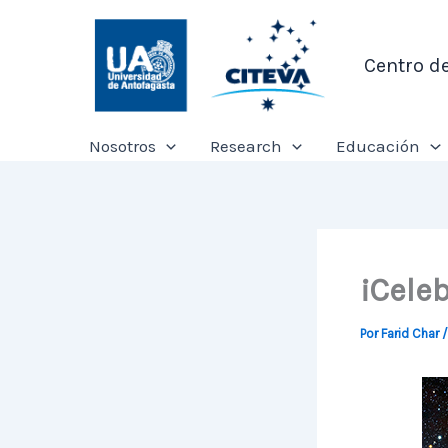
Ir
al
Centro d
contenido
Nosotros
Research
Educación
¡Cele
Por
Farid Char