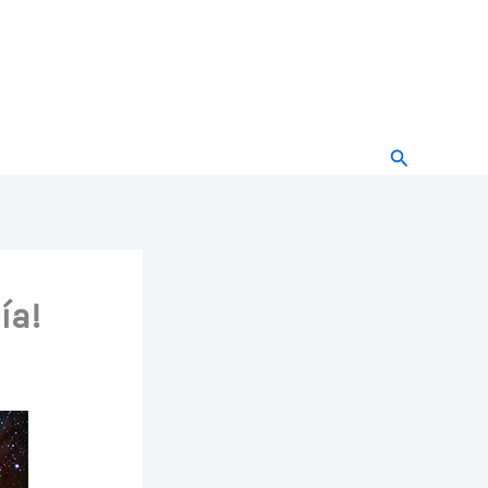
Buscar
ía!