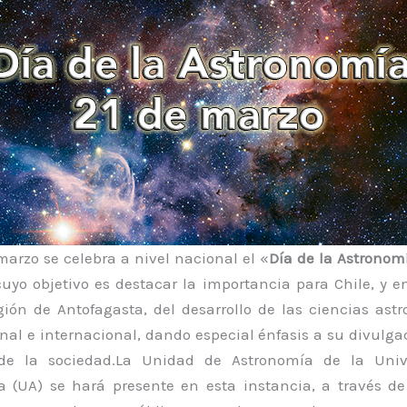
marzo se celebra a nivel nacional el «
Día de la Astronom
uyo objetivo es destacar la importancia para Chile, y e
gión de Antofagasta, del desarrollo de las ciencias ast
nal e internacional, dando especial énfasis a su divulga
de la sociedad.
La Unidad de Astronomía de la Univ
a (UA) se hará presente en esta instancia, a través d