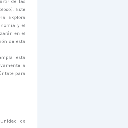
artir de las
loso). Este
nal Explora
onomía y el
izarán en el
ión de esta
empla esta
sivamente a
púntate para
t
 Unidad de