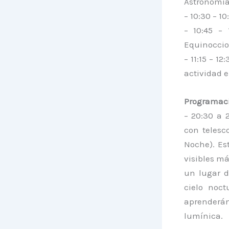
Astronomía
– 10:30 – 10
– 10:45 – 
Equinoccios
– 11:15 – 1
actividad e
Programaci
– 20:30 a 2
con telesc
Noche). Es
visibles m
un lugar d
cielo noct
aprenderán
lumínica.