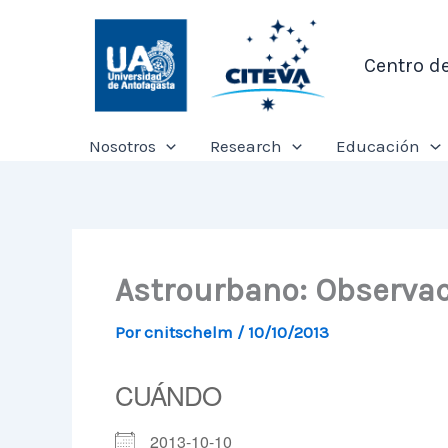
Ir
al
Centro d
contenido
Nosotros
Research
Educación
Astrourbano: Observac
Por
cnitschelm
/
10/10/2013
CUÁNDO
2013-10-10