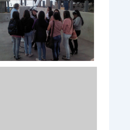
e 365
Outlook Live