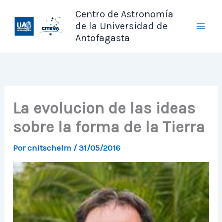
Ir
Centro de Astronomía
al
de la Universidad de
contenido
Antofagasta
La evolucion de las ideas
sobre la forma de la Tierra
Por
cnitschelm
/
31/05/2016