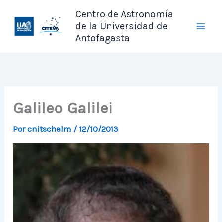
Ir
Centro de Astronomía
al
de la Universidad de
contenido
Antofagasta
Galileo Galilei
Por
cnitschelm
/
12/10/2013