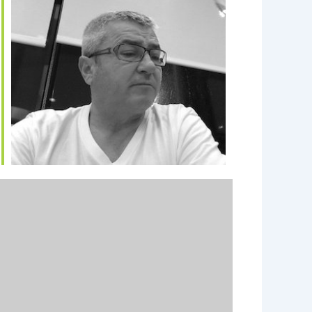
e 365
Outlook Live