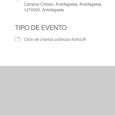
Campus Coloso, Antofagasta, Antofagasta,
1270300, Antofagasta
TIPO DE EVENTO
Calendar
iCalendar
Offic
Ciclo de charlas públicas AstroUA