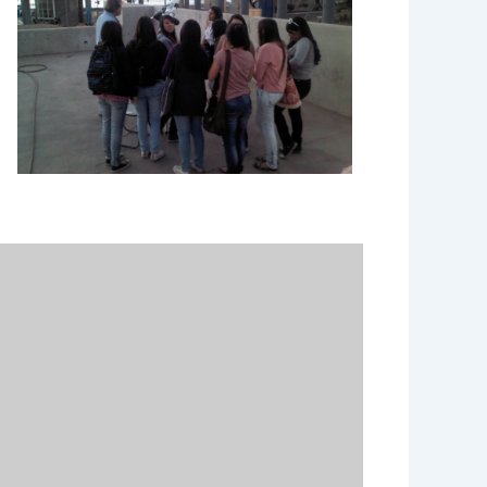
e 365
Outlook Live