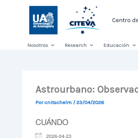
Ir
al
Centro d
contenido
Nosotros
Research
Educación
Astrourbano: Observac
Por
cnitschelm
/
23/04/2026
CUÁNDO
2026-04-23