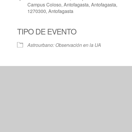
Campus Coloso, Antofagasta, Antofagasta,
1270300, Antofagasta
TIPO DE EVENTO
Calendar
iCalendar
Offic
Astrourbano: Observación en la UA