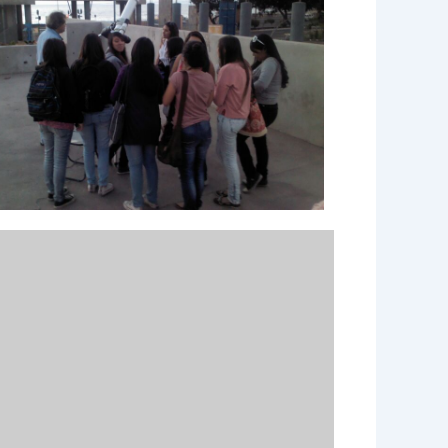
e 365
Outlook Live