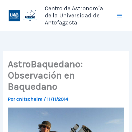
Ir
Centro de Astronomía
al
de la Universidad de
contenido
Antofagasta
AstroBaquedano:
Observación en
Baquedano
Por
cnitschelm
/
11/11/2014