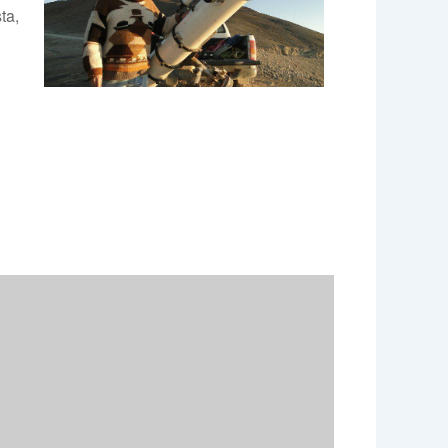
ta,
e 365
Outlook Live