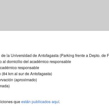
e la Universidad de Antofagasta (Parking frente a Depto. de F
io al domicilio del académico responsable
 académico responsable
n (84 km al sur de Antofagasta)
ervación (aproximado)
imada)
diciones que
están publicados aquí
.