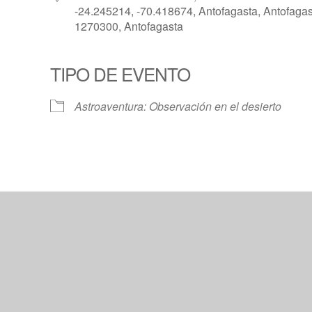
-24.245214, -70.418674, Antofagasta, Antofagas
1270300, Antofagasta
TIPO DE EVENTO
Calendar
iCalendar
Offic
Astroaventura: Observación en el desierto