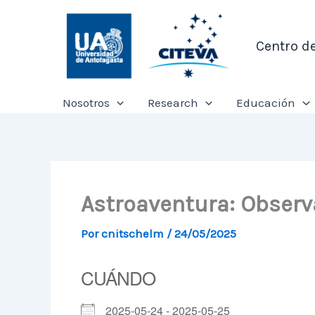
Ir
al
Centro d
contenido
Nosotros
Research
Educación
Astroaventura: Observa
Por
cnitschelm
/
24/05/2025
CUÁNDO
2025-05-24 - 2025-05-25