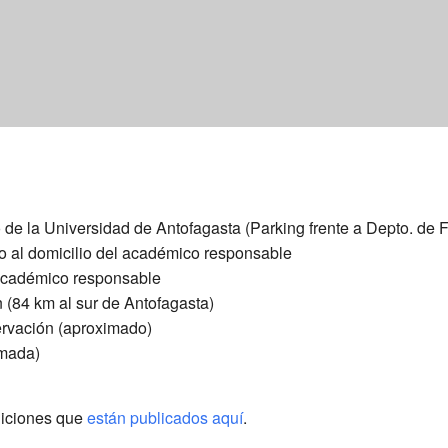
e la Universidad de Antofagasta (Parking frente a Depto. de F
io al domicilio del académico responsable
 académico responsable
n (84 km al sur de Antofagasta)
ervación (aproximado)
imada)
diciones que
están publicados aquí
.