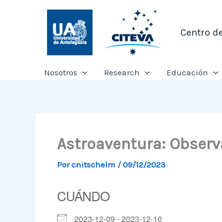
Ir
al
Centro d
contenido
Nosotros
Research
Educación
Astroaventura: Observa
Por
cnitschelm
/
09/12/2023
CUÁNDO
2023-12-09 - 2023-12-10