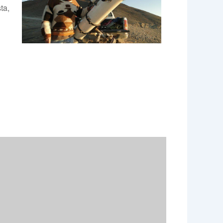
ta,
e 365
Outlook Live