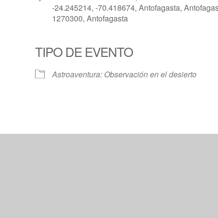
-24.245214, -70.418674, Antofagasta, Antofagas
1270300, Antofagasta
TIPO DE EVENTO
Calendar
iCalendar
Offic
Astroaventura: Observación en el desierto