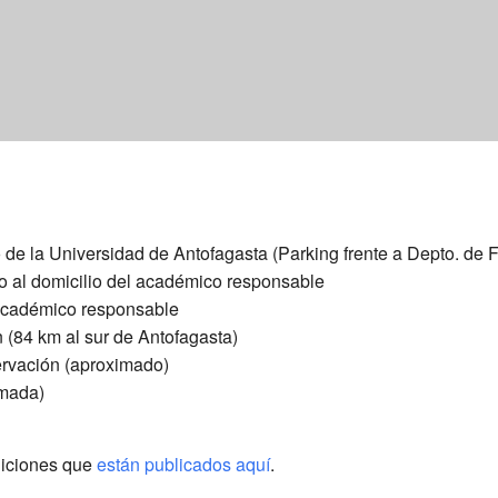
e la Universidad de Antofagasta (Parking frente a Depto. de F
io al domicilio del académico responsable
 académico responsable
n (84 km al sur de Antofagasta)
ervación (aproximado)
imada)
diciones que
están publicados aquí
.