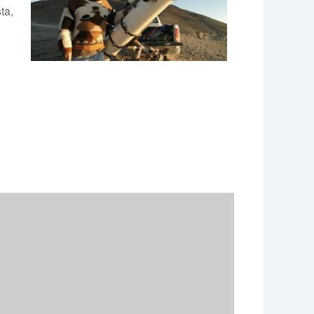
ta,
e 365
Outlook Live