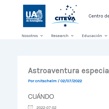
Ir
al
Centro d
contenido
Nosotros
Research
Educación
Astroaventura especial
Por
cnitschelm
/
02/07/2022
CUÁNDO
2022-07-02