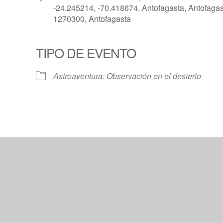
-24.245214, -70.418674, Antofagasta, Antofagas
1270300, Antofagasta
TIPO DE EVENTO
Calendar
iCalendar
Offic
Astroaventura: Observación en el desierto