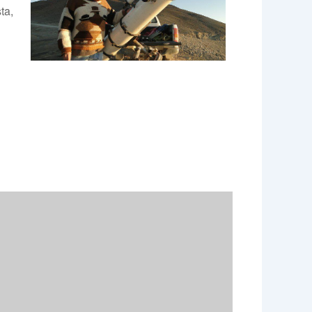
ta,
e 365
Outlook Live