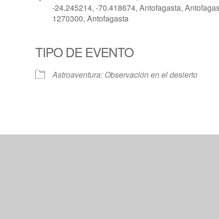
-24.245214, -70.418674, Antofagasta, Antofagas
1270300, Antofagasta
TIPO DE EVENTO
Calendar
iCalendar
Offic
Astroaventura: Observación en el desierto