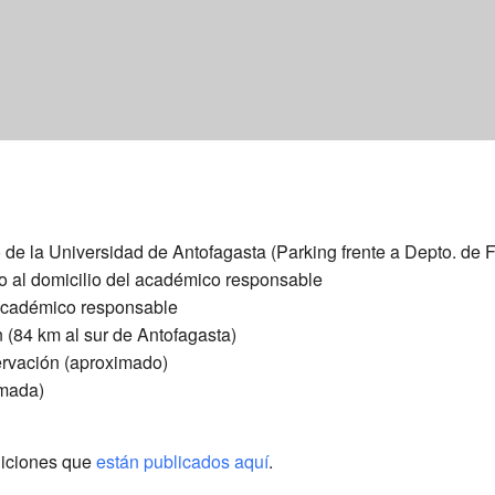
e la Universidad de Antofagasta (Parking frente a Depto. de F
io al domicilio del académico responsable
 académico responsable
n (84 km al sur de Antofagasta)
ervación (aproximado)
imada)
diciones que
están publicados aquí
.