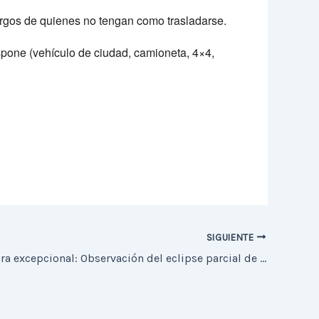
rgos de quienes no tengan como trasladarse.
dispone (vehículo de ciudad, camioneta, 4×4,
SIGUIENTE
Astroaventura excepcional: Observación del eclipse parcial de Luna del 19 de noviembre de 2021